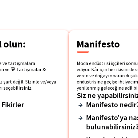
 olun:
Manifesto
e ve tartışmalara
Moda endüstrisi işçileri söm
yın ve 💬 Tartışmalar &
ediyor. Kâr için her ikisini d
veren ve doğayı onaran düşü
şart değil. Sizinle ve/veya
endüstrisine geçişe ihtiyacım
ı seçebilirsiniz.
yenilenmiş geleceğine adil bir
Siz ne yapabilirsini
Fikirler
Manifesto nedir
Manifesto'ya na
bulunabilirsiniz