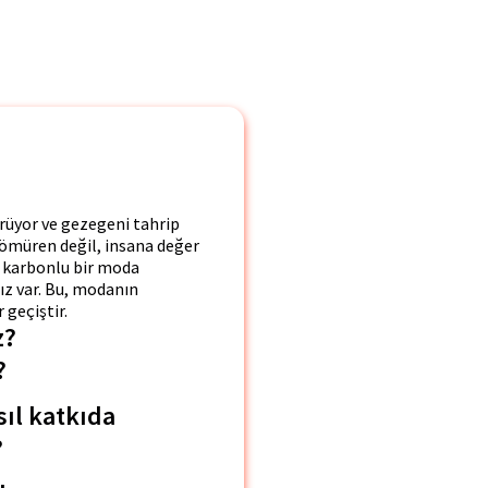
ürüyor ve gezegeni tahrip
e sömüren değil, insana değer
k karbonlu bir moda
ız var. Bu, modanın
 geçiştir.
z?
?
sıl katkıda
?