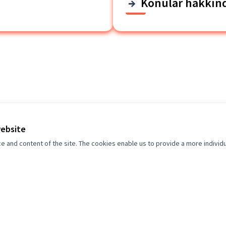
Konular hakkın
website
and content of the site. The cookies enable us to provide a more individ
Portal Survey
ants
ld it be possible to include a reference to the proposed seve
uggest incorporating a clear recognition into the "and a decrea