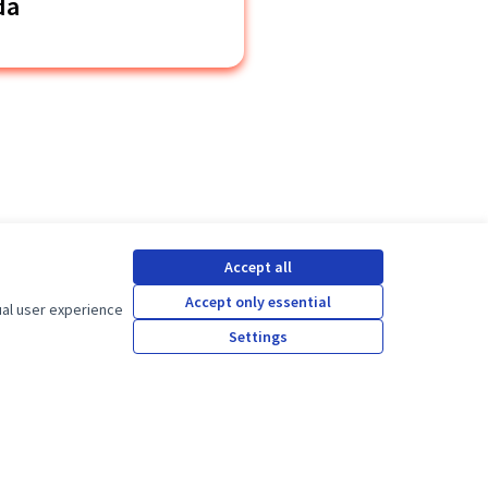
da
Accept all
Accept only essential
ual user experience
Settings
rance guarantee…
se in overtime…