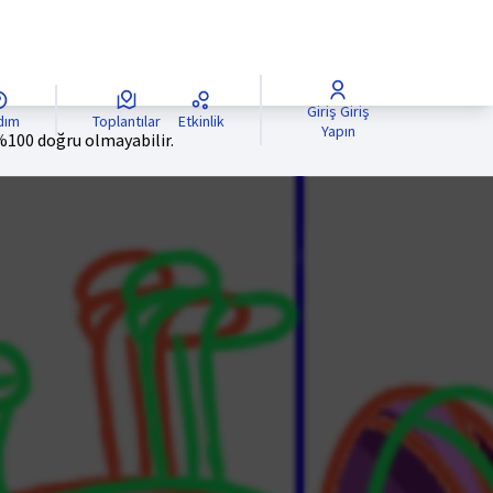
Giriş Giriş
rdım
Toplantılar
Etkinlik
Yapın
 %100 doğru olmayabilir.
e
Sprache wählen
Choisir la langue
Scegli la lingua
Choose langua