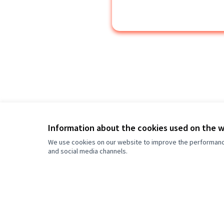
Son etkinlikler
Tümünü görüntüle
Information about the cookies used on the 
We use cookies on our website to improve the performance 
önce
E-
New survey:
and social media channels.
Manifesto particip
önce
Wou
Yeni yorum:
#02. Intro
önce
I s
Yeni yorum: