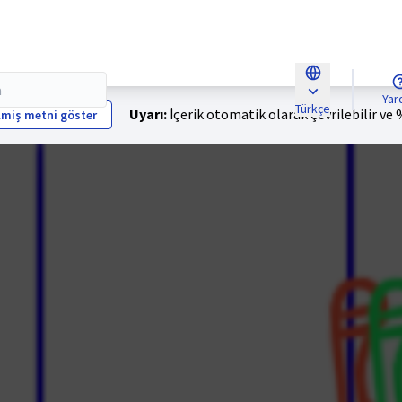
Ya
Türkçe
Uyarı:
İçerik otomatik olarak çevrilebilir ve
lmiş metni göster
Choose languag