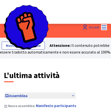
Menù
Accedi
Last activities
Attenzione:
Il contenuto potrebbe
Mostra testo originale
essere tradotto automaticamente e non essere accurato al 100%.
L'ultima attività
Assemblea
Manifesto participants
Nuova assemblea: