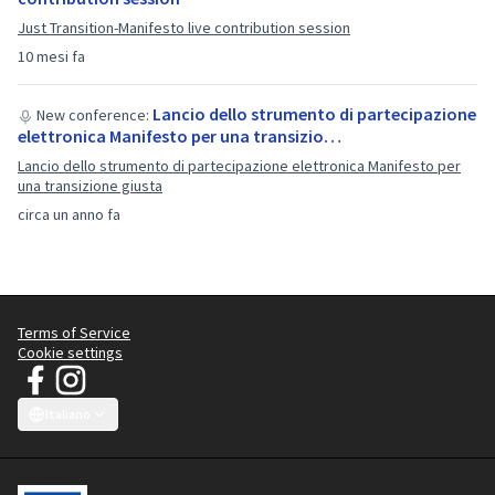
Just Transition-Manifesto live contribution session
10 mesi fa
Lancio dello strumento di partecipazione
New conference:
elettronica Manifesto per una transizio…
Lancio dello strumento di partecipazione elettronica Manifesto per
una transizione giusta
circa un anno fa
Terms of Service
Cookie settings
JT Manifesto - Campagna Vestiti Puliti su Facebook
JT Manifesto - Campagna Vestiti Puliti su Instagram
(Collegamento esterno)
(Collegamento esterno)
Italiano
Choose language
Sprache wählen
Choisir la langue
Scegli la lingua
Choose lang