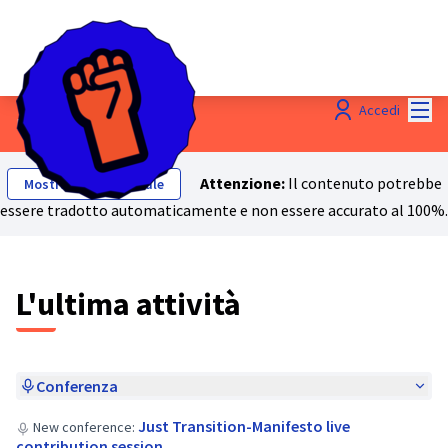
Menù
Accedi
Last activities
Attenzione:
Il contenuto potrebbe
Mostra testo originale
essere tradotto automaticamente e non essere accurato al 100%.
L'ultima attività
Conferenza
Just Transition-Manifesto live
New conference:
contribution session