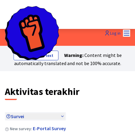
Mai
Log in
Last activities
Warning:
Content might be
Show original text
automatically translated and not be 100% accurate.
Aktivitas terakhir
Survei
E-Portal Survey
New survey: