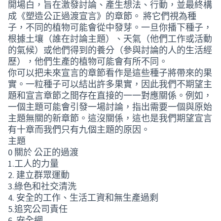
開場白，旨在激發討論、產生想法、行動，並最終構
成《塑造公正過渡宣言》的章節。 將它們視為種
子，不同的植物可能會從中發芽。一旦你播下種子，
根據土壤（誰在討論主題）、天氣（他們工作或活動
的氣候）或他們得到的養分（參與討論的人的生活經
歷），他們生產的植物可能會有所不同。
你可以把未來宣言的章節看作是這些種子將帶來的果
實。一粒種子可以結出許多果實，因此我們不期望主
題和宣言章節之間存在直接的一一對應關係。例如，
一個主題可能會引發一場討論，指出需要一個與原始
主題無關的新章節。這沒關係，這也是我們期望宣言
有十章而我們只有九個主題的原因。
主題
0
關於 公正的過渡
1.
工人的力量
2.
建立群眾運動
3.
綠色和社交清洗
4.
安全的工作、生活工資和無生產過剩
5.
追究公司責任
6.
安全網