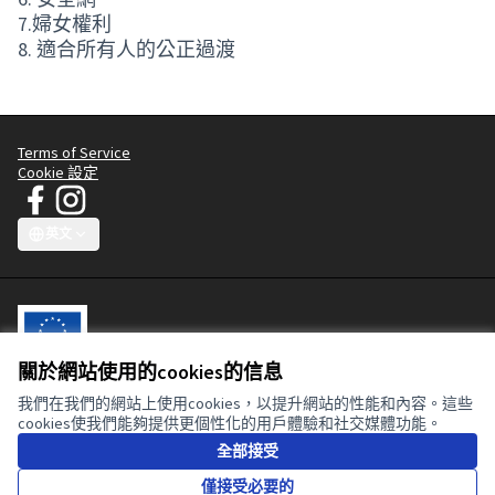
7.
婦女權利
8.
適合所有人的公正過渡
Terms of Service
Cookie 設定
JT 宣言 - 清潔服裝運動 在 Facebook
JT 宣言 - 清潔服裝運動 在 Instagram
(外部鏈接)
(外部鏈接)
英文
Choose language
Sprache wählen
Choisir la langue
Scegli la lingua
Choose lang
關於網站使用的cookies的信息
我們在我們的網站上使用cookies，以提升網站的性能和內容。這些
這個參與式平臺由歐盟共同資助。本網站的內容由 Clean Clothes
cookies使我們能夠提供更個性化的用戶體驗和社交媒體功能。
Campaign 全權負責，絕不能被視為反映歐盟或歐盟委員會的觀點。
全部接受
僅接受必要的