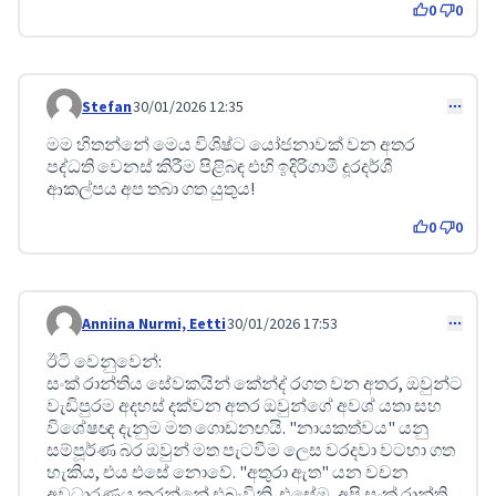
0
0
Stefan
30/01/2026 12:35
Comment 645
මම හිතන්නේ මෙය විශිෂ්ට යෝජනාවක් වන අතර
පද්ධති වෙනස් කිරීම පිළිබඳ එහි ඉදිරිගාමී දූරදර්ශී
ආකල්පය අප තබා ගත යුතුය!
0
0
Anniina Nurmi, Eetti
30/01/2026 17:53
Comment 659
ඊටි වෙනුවෙන්:
සංක් රාන්තිය සේවකයින් කේන්ද් රගත වන අතර, ඔවුන්ට
වැඩිපුරම අදහස් දක්වන අතර ඔවුන්ගේ අවශ් යතා සහ
විශේෂඥ දැනුම මත ගොඩනඟයි. "නායකත්වය" යනු
සම්පූර්ණ බර ඔවුන් මත පැටවීම ලෙස වරදවා වටහා ගත
හැකිය, එය එසේ නොවේ. "අතුරා ඇත" යන වචන
අවධාරණය කරන්නේ එබැවිනි. එසේම, අපි සංක් රාන්ති