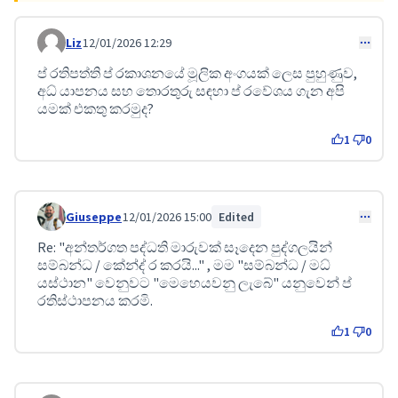
Liz
12/01/2026 12:29
Comment 496
ප් රතිපත්ති ප් රකාශනයේ මූලික අංගයක් ලෙස පුහුණුව,
අධ් යාපනය සහ තොරතුරු සඳහා ප් රවේශය ගැන අපි
යමක් එකතු කරමුද?
1
0
Giuseppe
12/01/2026 15:00
Edited
Comment 507
Re: "අන්තර්ගත පද්ධති මාරුවක් සෑදෙන පුද්ගලයින්
සම්බන්ධ / කේන්ද් ර කරයි..." , මම "සම්බන්ධ / මධ්
යස්ථාන" වෙනුවට "මෙහෙයවනු ලැබේ" යනුවෙන් ප්
රතිස්ථාපනය කරමි.
1
0