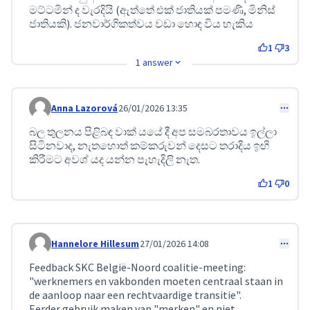
මට්ටමින් ද වැරදියි (ඇත්තේ එක් ජාතියක් පමණි, මිනිස්
ජාතියකි). ජනවාර්ගිකත්වය වඩා හොඳ විය හැකිය
1
3
1 answer
Anna Lazorová
26/01/2026 13:35
Comment 568
බල තුලනය පිළිබඳ වාක් යයේ දී අප සමබරතාවය ඉල්ලා
සිටිනවාද, නැතහොත් කම්කරුවන් දෙසට තරාදිය ඉඟි
කිරීමට අවශ් යද යන්න පැහැදිලි නැත.
1
0
Hannelore Hillesum
27/01/2026 14:08
Comment 588
Feedback SKC België-Noord coalitie-meeting:
"werknemers en vakbonden moeten centraal staan in
de aanloop naar een rechtvaardige transitie".
Eerder gebruik maken van "merken" en niet