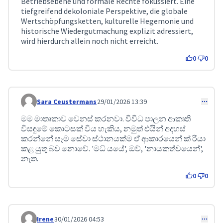
Betriebsebene und formale Rechte fokussiert. Eine
tiefgreifend dekoloniale Perspektive, die globale
Wertschöpfungsketten, kulturelle Hegemonie und
historische Wiedergutmachung explizit adressiert,
wird hierdurch allein noch nicht erreicht.
0
0
Sara Ceustermans
29/01/2026 13:39
Comment 607
මම මාතෘකාව වෙනස් කරනවා. විවිධ පාලන ආකෘති
විසඳුමේ කොටසක් විය හැකිය, නමුත් එයින් අදහස්
කරන්නේ සෑම සේවා ස්ථානයක්ම ඒ ආකාරයෙන් ක් රියා
කළ යුතු බව නොවේ. 'මධ් යයේ', ඔව්, 'නායකත්වයෙන්',
නැත.
0
0
Irene
30/01/2026 04:53