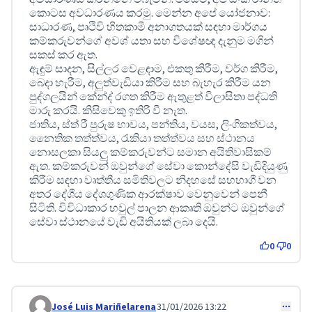
කොටස අවධාරණය කරමු. මෙන්න අපේ යෝජනාව:
සාධාරණ, පෘථිවි හිතකාමී අනාගතයක් සඳහා මාර්ගය
කම්කරුවන්ගේ අවශ් යතා සහ විශේෂඥ දැනුම මගින්
සකස් කර ඇත.
ඇඳුම් සාදන, සිල්ලර වෙළඳාම, එකතු කිරීම, වර්ග කිරීම,
බෙදා හැරීම, අලුත්වැඩියා කිරීම සහ බැහැර කිරීම යන
පුද්ගලයින් කේන්ද් රගත කිරීම ඇතුළත් විලාසිතා පද්ධති
මාරු කරයි. කිසිවෙකු ඉතිරි වී නැත.
ජාතිය, ස්ත් රී පුරුෂ භාවය, පන්තිය, වයස, ලිංගිකත්වය,
නෛතික තත්ත්වය, රැකියා තත්ත්වය සහ ස්ථානය
නොසලකා සියලු කම්කරුවන්ට සමාන අයිතිවාසිකම්
ඇත. කම්කරුවන් ඔවුන්ගේ සේවා කොන්දේසි වැඩිදියුණු
කිරීම සඳහා වෘත්තීය සමිතිවලට නිදහසේ සහභාගී වන
අතර දේශීය දේශගුණික ආරක්ෂාව වෙනුවෙන් පෙනී
සිටිති. විවිධාකාර හවුල් පාලන ආකෘති ඔවුන්ට ඔවුන්ගේ
සේවා ස්ථානයේ වැඩි අයිතියක් ලබා දෙයි.
0
0
José Luis Mariñelarena
31/01/2026 13:22