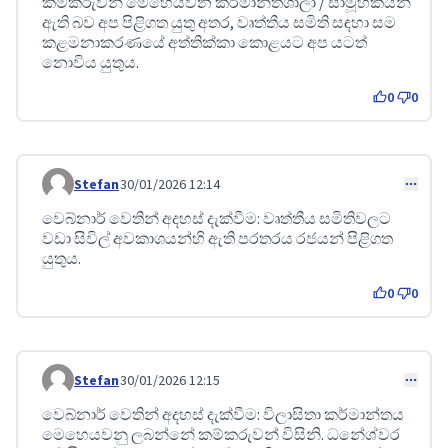
කම්කරුවන් මෙහෙයවන කර්මාන්තශාලා / සාමූහිකයන්
ඇති බව අප පිළිගත යුතු අතර, වෘත්තීය සමිති සඳහා සම
කළමනාකරණයේ අත්තික්කා කොළයට අප යටත්
නොවිය යුතුය.
0
0
Stefan
30/01/2026 12:14
Comment 637
වෙබ්නාර් වෙතින් අදහස් දැක්වීම: වෘත්තීය සමිතිවලට
වඩා සිවිල් අවකාශයන්හි ඇති පරතරය රජයන් පිළිගත
යුතුය.
0
0
Stefan
30/01/2026 12:15
Comment 638
වෙබ්නාර් වෙතින් අදහස් දැක්වීම: විලාසිතා කර්මාන්තය
මෙහෙයවනු ලබන්නේ කම්කරුවන් විසිනි. ධනේශ්වර