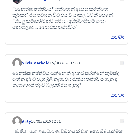
Comment 524
"නෛතික තත්ත්වය" යන්නෙන් අදහස් කරන්නේ
කුමක්ද? එය පවසන විට එය ව් යාකූල බවක් පෙනේ:
"සියලු කම්කරුවන්ට සමාන අයිතිවාසිකම් ඇත -
නොසලකා ... නෛතික තත්ත්වය'
1
0
Silvia Marhold
15/01/2026 14:00
Comment 529
නෛතික තත්ත්වය යන්නෙන් අදහස් කරන්නේ කුමක්ද
යන්න ද මට පැහැදිලි නැත. එය රැකියා තත්ත්වය ගැන ද
නැතහොත් පදිංචි බලපත් රය ගැනද?
1
0
Anty
16/01/2026 12:51
Comment 532
"ජාතිය" යනු අසාධාරණ වචනයක් වන අතර විද් යාත්මක