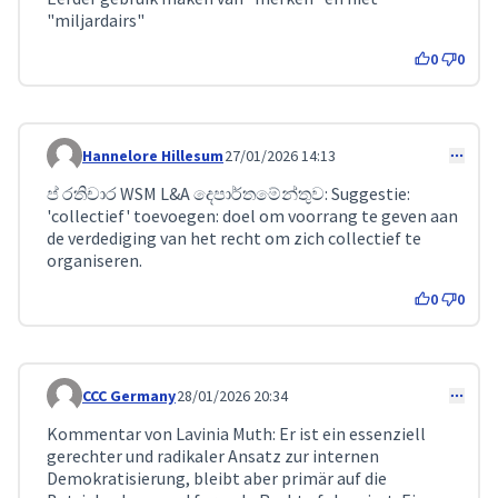
"miljardairs"
0
0
Hannelore Hillesum
27/01/2026 14:13
Comment 590
ප් රතිචාර WSM L&A දෙපාර්තමේන්තුව: Suggestie:
'collectief' toevoegen: doel om voorrang te geven aan
de verdediging van het recht om zich collectief te
organiseren.
0
0
CCC Germany
28/01/2026 20:34
Comment 596
Kommentar von Lavinia Muth: Er ist ein essenziell
gerechter und radikaler Ansatz zur internen
Demokratisierung, bleibt aber primär auf die