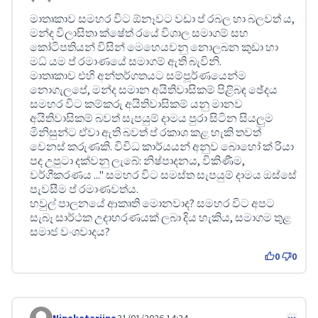
Comment 668
මාතෘකාව සමහර විට ඕනෑවට වඩා ප් රබල හා බලවත් ය,
මන්ද විලාසිතා ක්ෂේත් රයේ විශාල සමාගම් සහ
කෝටිපතියන් විසින් මෙහෙයවනු නොලබන කුඩා හා
මධ් යම ප් රමාණයේ සමාගම් ඇති බැවිනි.
මාතෘකාව එහි අන්තර්ගතයට සම්පූර්ණයෙන්ම
නොගැලපේ, මන්ද සමාන අයිතිවාසිකම් පිළිබඳ ඡේදය
සමහර විට කම්කරු අයිතිවාසිකම් යනු මානව
අයිතිවාසිකම් බවත් සැපයුම් දාමය පුරා සිටින සියලුම
මිනිසුන්ට ඒවා ඇති බවත් ප් රකාශ කළ හැකි තවත්
වෙනස් කරුණකි. විවිධ කාර්යයන් අනුව බොහෝ ක් රියා
පද උපුටා දක්වනු ලැබේ: නිෂ්පාදනය, විකිණීම,
වර්ගීකරණය ..." සමහර විට සමස්ත සැපයුම් දාමය ඔස්සේ
පැවසීම ප් රමාණවත්ය.
හවුල් පාලනයේ ආකෘති මොනවාද? සමහර විට අපට
සැබෑ සාර්ථක උදාහරණයක් ලබා දිය හැකිය, සමාගම තුළ
සමාජ වංශවාදය?
0
0