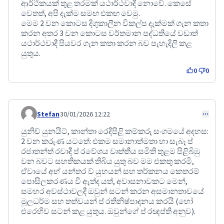
ආර්ථිකයක් තුළ තරමක් යථාර්ථවාදී නොවේ. කෙසේ
වෙතත්, අපි දැක්ම සමඟ එකඟ වෙමු.
මෙම 2 වන කොටස දිගුකාලීන විකල්ප දැක්මක් ගැන කතා
කරන අතර 3 වන කොටස වර්තමාන පද්ධතියේ වඩාත්
යථාර්ථවාදී පියවර ගැන කතා කරන බව පැහැදිලි කළ
යුතුය.
0
0
Stefan
30/01/2026 12:22
Comment 641
යුනිච් යුනයිට්, කාන්තා රෙදිපිළි කම්කරු සංගමයේ අදහස:
2 වන කරුණ යටතේ: එකම සමානාත්මතා හා සැබෑ ප්
රජාතන්ත් රවාදී ප් රවේශය වෘත්තීය සමිති තුළම පිළිබිඹු
වන බවට සහතිකයක් තිබිය යුතු බව මම එකතු කරමි,
ඒවායේ අභ් යන්තර ව් යුහයන් සහ තර්කනය කෙතරම්
පොසිලකරණය වී ඇත්ද යත්, අවාසනාවකට මෙන්,
සමහර අවස්ථාවලදී ඔවුන් සටන් කරන අසමානතාවයේ
මූලධර්ම සහ තත්වයන් ප් රතිනිෂ්පාදනය කරයි (හෝ
එරෙහිව සටන් කළ යුතුය. ඔවුන්ගේ ප් රඥප්ති අනුව).