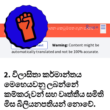
Mai
Log in
සාධාරණ සංක් රාන්ති ප් රකාශන කෙටුම්පත ගැන සාකච්ඡා කරන්න!
Main
/
Proposals
Warning:
Content might be
Show original text
automatically translated and not be 100% accurate.
2. විලාසිතා කර්මාන්තය
මෙහෙයවනු ලබන්නේ
කම්කරුවන් සහ වෘත්තීය සමිති
මිස බිලියනපතියන් නොවේ.