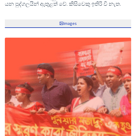
යන පුද්ගලයින් ඇතුළත් වේ. කිසිවෙකු ඉතිරි වී නැත.
Images