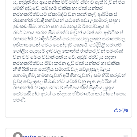
ය, නමුත් එය ආයතනික මට්ටමට සීමා වී ඇති බැවින් එය
මෙහි අඩු වේ. සමාගම් ජාතික හා ජාත් යන්තර
තරඟකාරිත්වයට ඒකාබද්ධ වන තාක් කල්, ආර්ථික ප්
රජාතන්ත් රවාදී තත්වයන් යටතේ පවා උපාමාරු සඳහා
ඉඩකඩ සීමා කරන සහ මෙහෙයුම් ඊගෝවාදය ප්
රවර්ධනය කරන සීමාවන්ට ඔවුන් යටත් වේ. ආර්ථික ප්
රජාතන්ත් රවාදීන් විසින් මෙහෙයවනු ලබන සමාගම්වල
ඉතිහාසයෙන් මෙය පෙන්නුම් කෙරේ. රෙදිපිළි සමාගම්
ගෝලීය සැපයුම් දාමවල කොන්ත් රාත්කරුවන් පමණක්
වන විට මෙය වඩාත් සත් ය වේ. අඩුම පිරිවැය සඳහා
තරඟකාරිත්වය සීමා කරන දැඩි ජාත් යන්තර හා ජාතික
නීති රීති සහ ගෝලීය සමාගම්වල වෙළඳපල බලය
නොමැතිව, කම්කරුවන් අයිතිකරුවන් / සම හිමිකරුවන්
වුවද වෙළඳපල සීමාවන්ට යටත් වනු ඇත. ආර්ථික ප්
රජාතන්ත් රවාදය මට්ටම් කිහිපයකින් සිදුවිය යුතුය.
සේවකයින්ට අවශ් ය නිදහස නිර්මාණය කරන්නේ මෙය
පමණි.
0
0