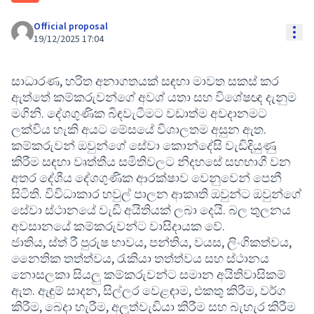
Official proposal
Res
19/12/2025 17:04
සාධාරණ, හරිත අනාගතයක් සඳහා මාවත සකස් කර
ඇත්තේ කම්කරුවන්ගේ අවශ් යතා සහ විශේෂඥ දැනුම
මගිනි. දේශගුණික බිඳවැටීමට වඩාත්ම අවදානමට
ලක්විය හැකි අයට මේසයේ විශාලතම අසුන ඇත.
කම්කරුවන් ඔවුන්ගේ සේවා කොන්දේසි වැඩිදියුණු
කිරීම සඳහා වෘත්තීය සමිතිවලට නිදහසේ සහභාගී වන
අතර දේශීය දේශගුණික ආරක්ෂාව වෙනුවෙන් පෙනී
සිටිති. විවිධාකාර හවුල් පාලන ආකෘති ඔවුන්ට ඔවුන්ගේ
සේවා ස්ථානයේ වැඩි අයිතියක් ලබා දෙයි. බල තුලනය
අවසානයේ කම්කරුවන්ට වාසිදායක වේ.
ජාතිය, ස්ත් රී පුරුෂ භාවය, පන්තිය, වයස, ලිංගිකත්වය,
නෛතික තත්ත්වය, රැකියා තත්ත්වය සහ ස්ථානය
නොසලකා සියලු කම්කරුවන්ට සමාන අයිතිවාසිකම්
ඇත. ඇඳුම් සාදන, සිල්ලර වෙළඳාම, එකතු කිරීම, වර්ග
කිරීම, බෙදා හැරීම, අලුත්වැඩියා කිරීම සහ බැහැර කිරීම