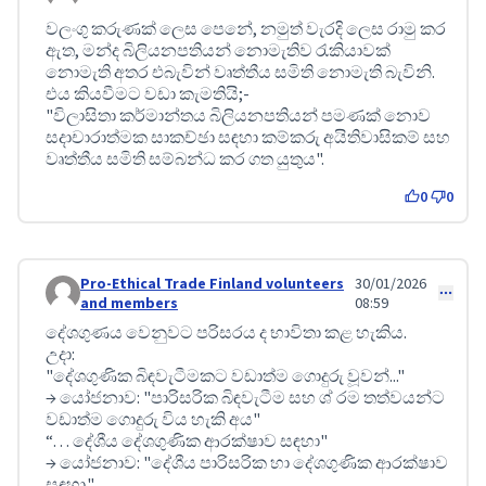
Comment 615
වලංගු කරුණක් ලෙස පෙනේ, නමුත් වැරදි ලෙස රාමු කර
ඇත, මන්ද බිලියනපතියන් නොමැතිව රැකියාවක්
නොමැති අතර එබැවින් වෘත්තීය සමිති නොමැති බැවිනි.
එය කියවීමට වඩා කැමතියි;-
"විලාසිතා කර්මාන්තය බිලියනපතියන් පමණක් නොව
සදාචාරාත්මක සාකච්ඡා සඳහා කම්කරු අයිතිවාසිකම් සහ
වෘත්තීය සමිති සම්බන්ධ කර ගත යුතුය".
0
0
Pro-Ethical Trade Finland volunteers
30/01/2026
Comment 618
and members
08:59
දේශගුණය වෙනුවට පරිසරය ද භාවිතා කළ හැකිය.
උදා:
"දේශගුණික බිඳවැටීමකට වඩාත්ම ගොදුරු වූවන්..."
→ යෝජනාව: "පාරිසරික බිඳවැටීම සහ ශ් රම තත්වයන්ට
වඩාත්ම ගොදුරු විය හැකි අය"
“… දේශීය දේශගුණික ආරක්ෂාව සඳහා"
→ යෝජනාව: "දේශීය පාරිසරික හා දේශගුණික ආරක්ෂාව
සඳහා."