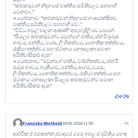
"කම්කරුවන් නිදහසේ වෘත්තීය සමිතිවලට සහභාගී
වෙනවා..."
→ යෝජනාව: "කම්කරුවන් නිදහසේ හා ආරක්ෂිතව
වෘත්තීය සමිතිවලට සහභාගී වේ..."
"විවිධ හවුල් පාලන ආකෘති" අපැහැදිලි බව පෙනේ.
"සියලුම කම්කරුවන්ට ඔවුන්ගේ ජාතිය, ස්ත් රී පුරුෂ
භාවය, පන්තිය, වයස, ලිංගිකත්වය, නෛතික තත්ත්වය,
රැකියා තත්ත්වය සහ ස්ථානය නොසලකා සමාන
අයිතිවාසිකම් ඇත."
→ යෝජනාව: "ඔවුන්ගේ ජාතිය, වාර්ගිකත්වය, ස්ත් රී
පුරුෂ භාවය, හැකියාව, පන්තිය, ආගම, වයස,
ලිංගිකත්වය, නෛතික තත්ත්වය, රැකියා තත්ත්වය සහ
ස්ථානය නොසලකා සියලුම කම්කරුවන්ට සමාන
අයිතිවාසිකම් ඇත."
0
0
Franziska Wiethold
30/01/2026 11:50
Comment 633
ආර්ථික ප් රජාතන්ත් රවාදයේ මෙම ඉහළ ප් රමිතිය හොඳ