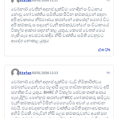
Stefan
30/01/2026 12:11
Comment 635
වෙබ්නාර් වෙතින් අදහස් දැක්වීම: හොඳින් සංවිධානය
නොවූ හෝ වෘත්තීය සමිතියක සිටින කම්කරුවන් සඳහා
අපි අවකාශය නිර්මාණය කරන්නේ කෙසේද? සමහර විට
අපි කම්කරු සංසදයන් වැනි කම්කරුවන්ගේ සංවිධානයේ
විකල්ප ආකාර සඳහන් කළ යුතුය, කෙසේ වෙතත් මෙය
හැකි සෑම අවස්ථාවකදීම නිසි වෘත්තීය සමිති වෙනුවට
ආදේශ නොකළ යුතුය
0
0
Stefan
30/01/2026 12:13
Comment 636
වෙබ්නාර් වෙතින් අදහස් දැක්වීම: වැඩි හිමිකාරිත්වය
සම්බන්ධයෙන්, එය ඵලදායී ලෙස භාවිතා කරන බවට අපි
සහතික විය යුතුය. BHRC හි විකල්ප සේවක තාක් ෂණය
පැහැදිලිව පෙන්නුම් කරන්නේ WCC හෝ කම්කරු කමිටුව
වැනි කම්කරුවන් විසින් මෙහෙයවීම අවශ් ය නොවන
බවයි. එය අවදානමක් සහ වෘත්තීය සමිති සඳහා අවකාශය
අහිමි වීමකි. එබැවින් නිසි ලෙස කම්කරුවන්ට අයත් සහ