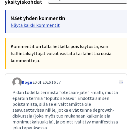
yksityiskohdat
Näet yhden kommentin
Näytä kaikki kommentit
Kommentit on tällä hetkellä pois käytöstä, vain
hallintakäyttäjät voivat vastata tai lähettää uusia
kommentteja.
Bogu
20.01.2026 16:57
Kommentti 536
Pidän todella termistä "otetaan-jäte" -malli, mutta
epäröin termiä "loputon kasvu". Ehdottaisin sen
poistamista, sillä se ei välttämättä ole
saavutettavissa niille, jotka eivät tunne degrowth-
diskurssia (joka myös tuo mukanaan kaikenlaisia
monimutkaisuuksia), ja pointti välittyy manifestissa
joka tapauksessa.