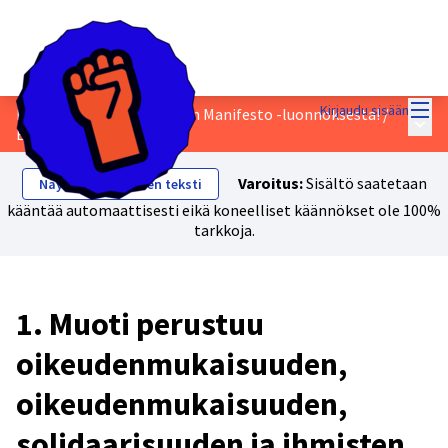
Pääv
Kirjaudu sisään
Keskustele Just Transition Manifesto -luonnoksesta!
/
Pääva
Ehdotukset
Varoitus:
Sisältö saatetaan
Näytä alkuperäinen teksti
kääntää automaattisesti eikä koneelliset käännökset ole 100%
tarkkoja.
1. Muoti perustuu
oikeudenmukaisuuden,
oikeudenmukaisuuden,
solidaarisuuden ja ihmisten