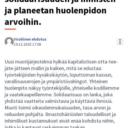
ja planeetan huolenpidon
arvoihin.
Virallinen ehdotus
Koh
19.12.2025 17:08
Uusi muotijärjestelmä hylkää kapitalistisen otta-tee-
jäte-jätteen mallin ja kaiken, mitä se edustaa:
työntekijöiden hyväksikäytön, loputtoman kasvun,
varallisuuserojen ja ympäristövahingot. Yhteinen
huolenpito näkyy työntekijöille, yhteiselle kodillemme
ja vaatekaapeillemme. Solidaarisuus on lanka, joka
yhdistää vaatteita valmistavia ja käyttäviä ihmisiä.
Muoti toimii oikeudenmukaisuuden, tasa-arvon ja
reiluuden pohjalta. Ilmastohäiriöiden taloudelliset ja
inhimilliset kustannukset eivät enää kohdistu niihin,
jotka jo kantavat raskaimman taakan.