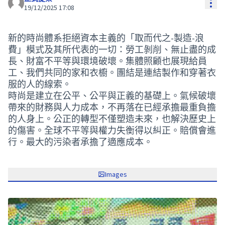
Res
19/12/2025 17:08
新的時尚體系拒絕資本主義的「取而代之-製造-浪
費」模式及其所代表的一切：勞工剝削、無止盡的成
長、財富不平等與環境破壞。集體照顧也展現給員
工、我們共同的家和衣櫥。團結是連結製作和穿著衣
服的人的線索。
時尚是建立在公平、公平與正義的基礎上。氣候破壞
帶來的財務與人力成本，不再落在已經承擔最重負擔
的人身上。公正的轉型不僅塑造未來，也解決歷史上
的傷害。全球不平等與權力失衡得以糾正。賠償會進
行。最大的污染者承擔了適應成本。
Images