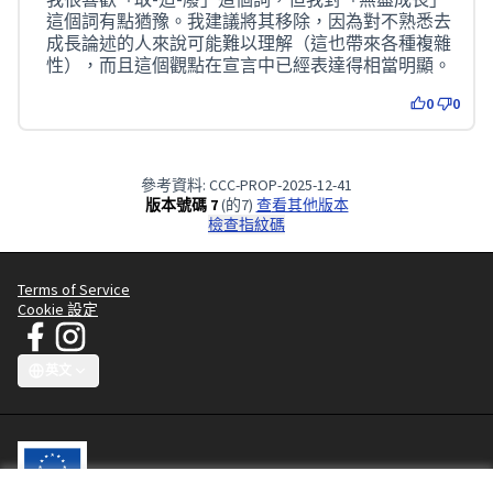
這個詞有點猶豫。我建議將其移除，因為對不熟悉去
成長論述的人來說可能難以理解（這也帶來各種複雜
性），而且這個觀點在宣言中已經表達得相當明顯。
0
0
參考資料: CCC-PROP-2025-12-41
版本號碼 7
(的7)
查看其他版本
檢查指紋碼
Terms of Service
Cookie 設定
JT 宣言 - 清潔服裝運動 在 Facebook
JT 宣言 - 清潔服裝運動 在 Instagram
(外部鏈接)
(外部鏈接)
英文
Choose language
Sprache wählen
Choisir la langue
Scegli la lingua
Choose lang