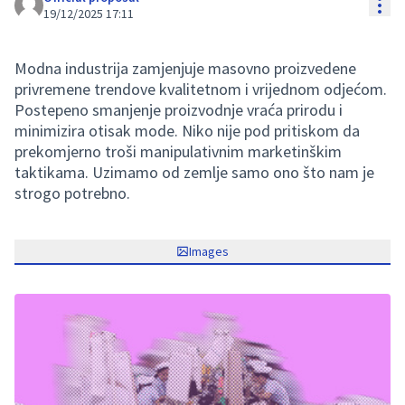
Res
19/12/2025 17:11
Modna industrija zamjenjuje masovno proizvedene
privremene trendove kvalitetnom i vrijednom odjećom.
Postepeno smanjenje proizvodnje vraća prirodu i
minimizira otisak mode. Niko nije pod pritiskom da
prekomjerno troši manipulativnim marketinškim
taktikama. Uzimamo od zemlje samo ono što nam je
strogo potrebno.
Images