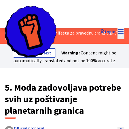
Mai
Log in
Razgovarajte o nacrtu Manifesta za pravednu tranziciju!
/
Main
Proposals
Warning:
Content might be
Show original text
automatically translated and not be 100% accurate.
5. Moda zadovoljava potrebe
svih uz poštivanje
planetarnih granica
Official proposal