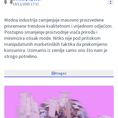
Res
19/12/2025 17:11
Modna industrija zamjenjuje masovno proizvedene
privremene trendove kvalitetnom i vrijednom odjećom.
Postupno smanjenje proizvodnje vraća prirodu i
minimizira otisak mode. Nitko nije pod pritiskom
manipulativnih marketinških taktika da prekomjerno
konzumira. Uzimamo iz zemlje samo ono što nam je
strogo potrebno.
Images