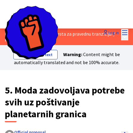
Mai
Log in
Raspravite o nacrtu Manifesta za pravednu tranziciju!
/
Main
Proposals
Warning:
Content might be
Show original text
automatically translated and not be 100% accurate.
5. Moda zadovoljava potrebe
svih uz poštivanje
planetarnih granica
Official proposal