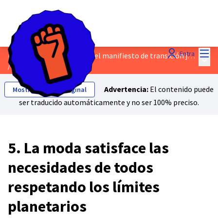
Menú
Entra
¡Habla sobre el borrador del manifiesto de transición justa!
Menú 
/
Propuestas
Advertencia:
El contenido puede
Mostrar el texto original
ser traducido automáticamente y no ser 100% preciso.
5. La moda satisface las
necesidades de todos
respetando los límites
planetarios