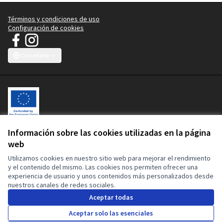
Términos y condiciones de uso
Configuración de cookies
Manifiesto JT - Campaña Ropa Limpia en Facebook
Manifiesto JT - Campaña Ropa Limpia en Instagram
(Enlace externo)
(Enlace externo)
Castellano
Choose language
Sprache wählen
Choisir la langue
Scegli la lingua
Choose lang
Información sobre las cookies utilizadas en la página
Bienvenida a la plataforma participativa Manifiesto JT - Campaña
web
Ropa Limpia.
Esta plataforma participativa está cofinanciada por la Unión Europea.
Utilizamos cookies en nuestro sitio web para mejorar el rendimiento
El contenido de este sitio web es responsabilidad exclusiva de la
y el contenido del mismo. Las cookies nos permiten ofrecer una
Campaña Ropa Limpia y de ninguna manera puede considerarse que
experiencia de usuario y unos contenidos más personalizados desde
refleja los puntos de vista de la Unión Europea o de la Comisión
nuestros canales de redes sociales.
Europea.
Aceptar todas
Aceptar solo las esenciales