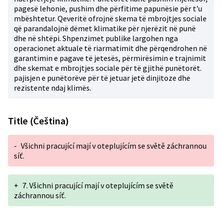
pagesë lehonie, pushim dhe përfitime papunësie për t'u
mbështetur. Qeveritë ofrojnë skema të mbrojtjes sociale
që parandalojnë dëmet klimatike për njerëzit në punë
dhe në shtëpi. Shpenzimet publike largohen nga
operacionet aktuale të riarmatimit dhe përqendrohen në
garantimin e pagave të jetesës, përmirësimin e trajnimit
dhe skemat e mbrojtjes sociale për të gjithë punëtorët.
pajisjen e punëtorëve për të jetuar jetë dinjitoze dhe
rezistente ndaj klimës.
Title (Čeština)
-
Všichni pracující mají v oteplujícím se světě záchrannou
síť.
+
7. Všichni pracující mají v oteplujícím se světě
záchrannou síť.