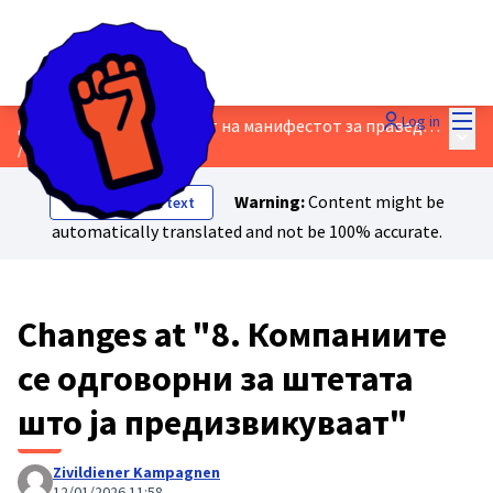
Mai
Log in
Дискутирајте го нацртот на манифестот за праведна транзиција!
Main
/
Proposals
Warning:
Content might be
Show original text
automatically translated and not be 100% accurate.
Changes at "8. Компаниите
се одговорни за штетата
што ја предизвикуваат"
Zivildiener Kampagnen
12/01/2026 11:58