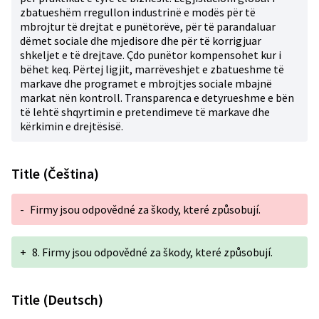
zbatueshëm rregullon industrinë e modës për të
mbrojtur të drejtat e punëtorëve, për të parandaluar
dëmet sociale dhe mjedisore dhe për të korrigjuar
shkeljet e të drejtave. Çdo punëtor kompensohet kur i
bëhet keq. Përtej ligjit, marrëveshjet e zbatueshme të
markave dhe programet e mbrojtjes sociale mbajnë
markat nën kontroll. Transparenca e detyrueshme e bën
të lehtë shqyrtimin e pretendimeve të markave dhe
kërkimin e drejtësisë.
Title (Čeština)
-
Firmy jsou odpovědné za škody, které způsobují.
+
8. Firmy jsou odpovědné za škody, které způsobují.
Title (Deutsch)