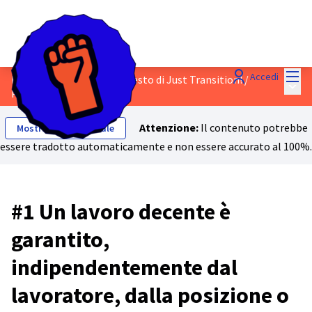
Menù
Accedi
Discuti la bozza del Manifesto di Just Transition!
/
Menù 
Proposte
Attenzione:
Il contenuto potrebbe
Mostra testo originale
essere tradotto automaticamente e non essere accurato al 100%.
#1 Un lavoro decente è
garantito,
indipendentemente dal
lavoratore, dalla posizione o