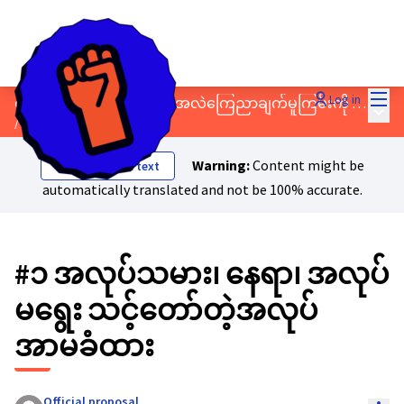
Mai
Log in
တရားမျှတသော အပြောင်းအလဲကြေညာချက်မူကြမ်းကို ဆွေးနွေးပါ!
Main
/
Proposals
Warning:
Content might be
Show original text
automatically translated and not be 100% accurate.
#၁ အလုပ်သမား၊ နေရာ၊ အလုပ်
မရွေး သင့်တော်တဲ့အလုပ်
အာမခံထား
Official proposal