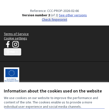
Reference: CCC-PROP-2026-02-66
Version number 2
(of 2)
see other versions
Check fingerprint
Terms of Service
Cookie settings
ဂျေတီ ကြော်ငြာ ချက် - အဝတ်အစား သန့်ရှင်း ရေး လှုပ်ရှား မှု at Facebook
ဂျေတီ ကြော်ငြာ ချက် - အဝတ်အစား သန့်ရှင်း ရေး လှုပ်ရှား မှု at Inst
(External link)
(External link)
ဗမာ
Choose language
Sprache wählen
Choisir la langue
Scegli la lingua
Choose lang
Information about the cookies used on the website
ဤ ပါဝင် သော အစီအစဉ် ကို ဥရောပ သမဂ္ဂ က ပူးတွဲ ရန်ပုံငွေ ထောက်ပံ့
ပေး ခဲ့ သည် ။ ဤ ဝက်ဘ်ဆိုက် ၏ အကြောင်းအရာ များ သည် သန့်ရှင်း
We use cookies on our website to improve the performance and
သော အဝတ်အစား လှုပ်ရှား မှု ၏ တစ်ခုတည်း သော တာဝန် ဖြစ် ပြီး ဥ
content of the site. The cookies enable us to provide a more
ရောပ သမဂ္ဂ သို့မဟုတ် ဥရောပ ကော်မရှင် ၏ အမြင် များ ကို ထင်ဟပ်
individual user experience and social media channels.
ရန် နည်းလမ်း ဖြင့် မ ယူ နိုင် ပါ ။