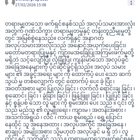
Res
27/02/2026 15:08
တရားမျှတသော ဖက်ရှင်စနစ်သည် အလုပ်သမားအားလုံး
အတွက် ဂုဏ်သိက္ခာ၊ တရားမျှတမှုနှင့် တန်းတူညီမျှမှုတို့
တွင် အမြစ်စွဲနေသည်။ လက်ရှိနှင့် အနာဂတ်
အလုပ်သမားအားလုံးသည် အနှောင့်အယှက်ပေးခြင်း၊
မတော်မတရားပြုမှုနှင့် ကျားမအခြေပြုအကြမ်းဖက်မှုတို့
မရှိဘဲ သင့်လျော်ပြီး လုံခြုံပြီး ကျန်းမာသော အလုပ်ခွင်
အခြေအနေများကို ပိုင်ဆိုင်ခွင့်ရှိသည်။ အလုပ် သမား
များ ၏ အခွင့်အရေး များ ကို ထောက်ပံ့ ပေး သော ဆက်
သွယ် မှု တစ်လျှောက် တွင် ထောက်ပံ့ ပေး ခဲ့ ပြီး ၊
အဝတ်အစား များ ပြုလုပ် ခြင်း ၊ လက်လီ ရောင်းချ ခြင်း ၊
စုဆောင်း ခြင်း ၊ ခွဲခြား ခြင်း ၊ ဖြန့်ဖြူး ခြင်း ၊ ပြုပြင် ခြင်း
နှင့် စွန့်ပစ် သော လူ များ ကို စွမ်းအား ပေး သည် ။ ၎င်း တို့
သည် မည်သူ ၏ လူမျိုးရေး ၊ ကျားမ ၊ အတန်းအစား ၊
အသက်အရွယ် ၊ လိင် ၊ ကာယ စွမ်းရည် ၊ ရွှေ့ပြောင်း
နေထိုင် သူ အနေအထား ၊ အလုပ်အကိုင် အခြေအနေ ၊
စာချုပ် အမျိုးအစား သို့မဟုတ် အလုပ်ခွင် မ ရှိ ဘဲ ၊ လူ
တိုင်း နှင့် သက်ဆိုင် သည် ။ တရားမျှတသောဖက်ရှင်စနစ်