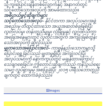
သို့ ကူးပြောင်းချိန်တစ်လျှောက်နှင့် အနာဂတ်တွင်
သင့်တော်သောအလုပ်ကို အာမခံထားသည်။
အဓိပ္ပာယ်ဖွင့်ဆိုချက်များ
သင့်တော်သောအလုပ်–
နိုင်ငံတကာ အလုပ်သမားအဖွဲ့
အစည်းမှ တီထွင်ထားသော အယူအဆတစ်ခုဖြစ်ပြီး
လွတ်လပ်မှု၊ တန်းတူညီမျှမှု၊ လုံခြုံမှုနှင့် လူ့ဂုဏ်သိက္ခာ
အခြေအနေများတွင် လူတိုင်းအတွက် အကျိုးဖြစ်ထွန်း
သောအလုပ်ကို ဆိုလိုသည်။
မျှတသောအပြောင်းအလဲ–
ကာဗွန်နည်းသောကမ္ဘာသို့
ပြောင်းရွှေ့ခြင်းသည် မျှတမှုရှိပြီး အကျုံးဝင်ပြီး
အလုပ်သမားကို နောက်ကွယ်တွင် မချန်ထားကြောင်း
သေချာစေခြင်း။ ဤတောင်းဆိုချက်သည် ကုန်သွယ်ရေး
သမဂ္ဂ လှုပ်ရှားမှုမှ အစပြုခဲ့ပြီး ၂၀၁၅ ပါရီသဘောတူညီ
ချက်တွင် ထောက်ခံခဲ့သည်။
Images