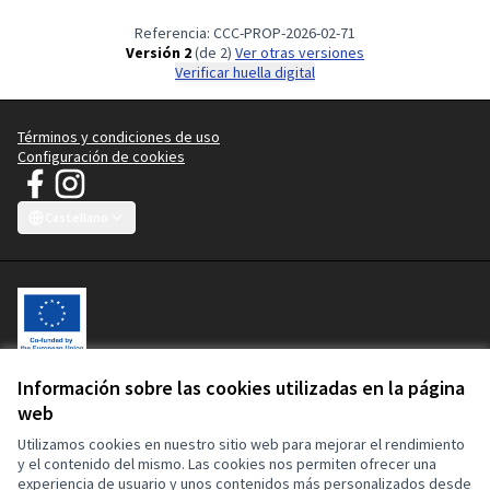
Referencia: CCC-PROP-2026-02-71
Versión 2
(de 2)
ver otras versiones
Verificar huella digital
Términos y condiciones de uso
Configuración de cookies
Manifiesto JT - Campaña Ropa Limpia en Facebook
Manifiesto JT - Campaña Ropa Limpia en Instagram
(Enlace externo)
(Enlace externo)
Castellano
Choose language
Sprache wählen
Choisir la langue
Scegli la lingua
Choose lang
Información sobre las cookies utilizadas en la página
Bienvenida a la plataforma participativa Manifiesto JT - Campaña
web
Ropa Limpia.
Esta plataforma participativa está cofinanciada por la Unión Europea.
Utilizamos cookies en nuestro sitio web para mejorar el rendimiento
El contenido de este sitio web es responsabilidad exclusiva de la
y el contenido del mismo. Las cookies nos permiten ofrecer una
Campaña Ropa Limpia y de ninguna manera puede considerarse que
experiencia de usuario y unos contenidos más personalizados desde