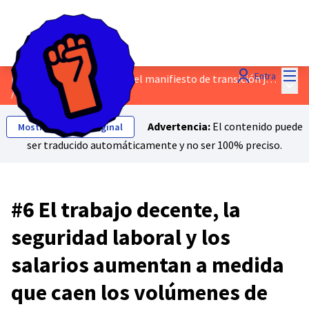
Menú
Entra
¡Habla sobre el borrador del manifiesto de transición justa!
Menú 
/
Propuestas
Advertencia:
El contenido puede
Mostrar el texto original
ser traducido automáticamente y no ser 100% preciso.
#6 El trabajo decente, la
seguridad laboral y los
salarios aumentan a medida
que caen los volúmenes de