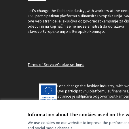
Let's change the fashion industry, with workers at the cent
Ovu participativnu platformu sufinansira Evropska unija. Sa
ove veb stranice je isključiva odgovornost kampanje za čis
odeću i ni na koji način se ne može smatrati da odražava
stavove Evropske unije ili Evropske komisije.
Terms of Service
Cookie settings
Let's change the fashion industry, with wo
Ovu participativnu platformu sufinansira 
stranice je isključiva odgovornost kampanj
se ne može smatrati da odražava stavove 
komisije.
Information about the cookies used on the 
We use cookies on our website to improve the performance 
and social media channels.