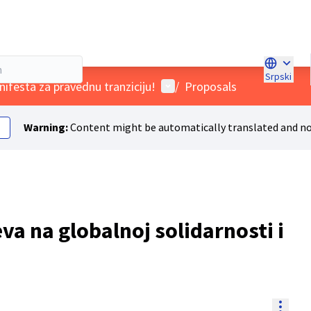
Srpski
Choose l
User menu
ifesta za pravednu tranziciju!
/
Proposals
Warning:
Content might be automatically translated and no
a na globalnoj solidarnosti i
Resou