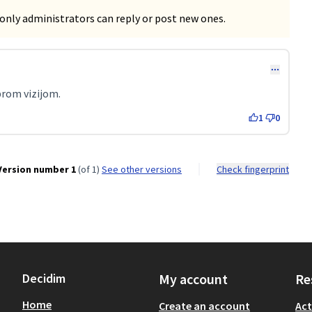
only administrators can reply or post new ones.
brom vizijom.
1
0
Version number 1
(of 1)
see other versions
Check fingerprint
Decidim
My account
Re
Home
Create an account
Act