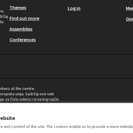
Themes
Log in
Mee
re.
držaj
Find out more
Op
tu
Assemblies
Conferences
rkers at the centre.
Evropska unija. Sadržaj ove veb
e za čistu odeću i ni na koji način
Evropske unije ili Evropske
website
and content of the site. The cookies enable us to provide a more individ