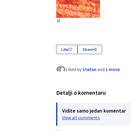
(External link)
Like
Share
Liked by
Stefan
and
1 more
Detalji o komentaru
Vidite samo jedan komentar
View all comments