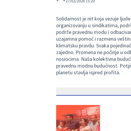
27/02/2026 15:20
Solidarnost je nit koja vezuje ljud
organizovanju u sindikatima, podr
podrže pravednu modu i odbacivanj
uzajamna pomoć i razmena veština 
klimatsku pravdu. Svaka pojedinačn
zajedno. Promena ne počinje u od
nosiocima. Naša kolektivna budućn
pravednu modnu budućnost. Potpišit
planetu stavlja ispred profita.