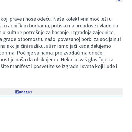
e koji prave i nose odeću. Naša kolektivna moć leži u
šci radničkim borbama, pritisku na brendove i vlade da
u kulture potrošnje za bacanje. Izgradnja zajednice,
grade otpornost u našoj povezanoj borbi za socijalnu i
a akcija čini razliku, ali mi smo jači kada delujemo
borima. Počinje sa nama: proizvođačima odeće i
ost je naša da oblikujemo. Neka se vaš glas čuje za
e manifest i posvetite se izgradnji sveta koji ljude i
Images