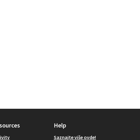
sources
Help
ivity
Saznajte više ovde!