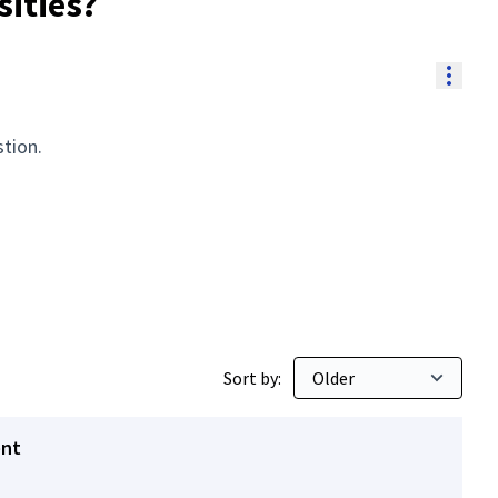
sities?
Resou
stion.
Sort by:
ent