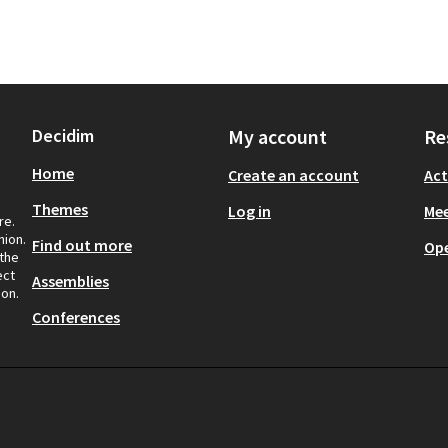
Decidim
My account
Re
Home
Create an account
Act
Themes
Log in
Mee
re.
nion.
Find out more
Op
 the
ect
Assemblies
ion.
Conferences