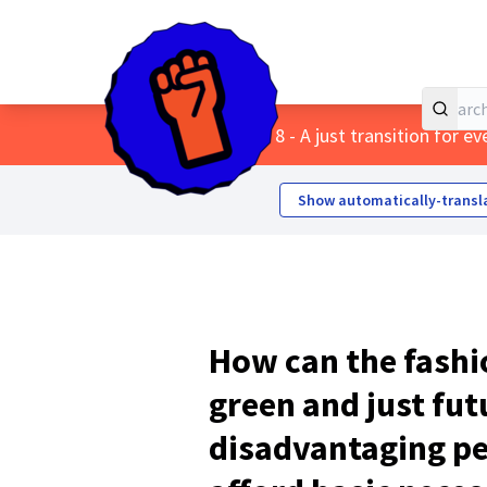
Home
Main menu
/
Themes
/
8 - A just transition for e
Show automatically-transl
How can the fashio
green and just fut
disadvantaging pe