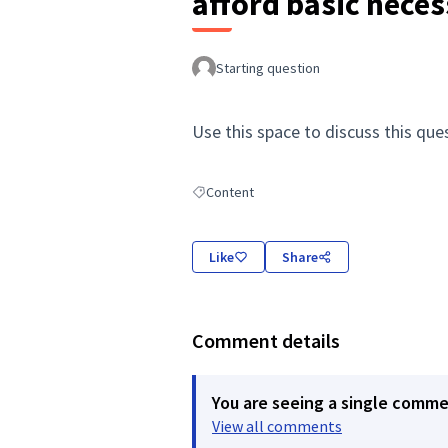
afford basic neces
Starting question
Use this space to discuss this que
Content
Filter results for: Content
Like
Share
Comment details
You are seeing a single comm
View all comments