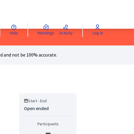
Help
Meetings
Activity
Log in
anguage
Sprache wählen
Choisir la langue
Scegli la lingua
Choose 
d and not be 100% accurate.
Start - End
Open ended
Participants