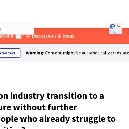
English
Choose l
User menu
veryone
/
💬 Discussions & Ideas
Warning:
Content might be automatically translate
ated text
n industry transition to a
ure without further
ople who already struggle to