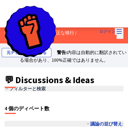
メイ
ログイン
8 - すべての人のための公正な移行
/
メイ
💬 Discussions & Ideas
警告:
内容は自動的に翻訳されてい
元テキストを表示する
る場合があり、100%正確ではありません。
💬 Discussions & Ideas
フィルターと検索
4 個のディベート数
議論の並び替え: