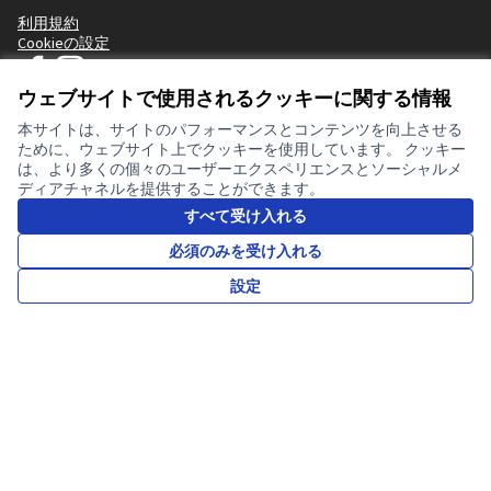
利用規約
Cookieの設定
Facebook の JTマニフェスト - クリーンウェアキャンペーン
InstagramのJTマニフェスト - クリーンウェアキャンペーン
ウェブサイトで使用されるクッキーに関する情報
(外部リンク)
(外部リンク)
日本語
Choose language
Sprache wählen
Choisir la langue
Scegli la lingua
Choose lang
本サイトは、サイトのパフォーマンスとコンテンツを向上させる
ために、ウェブサイト上でクッキーを使用しています。 クッキー
は、より多くの個々のユーザーエクスペリエンスとソーシャルメ
ディアチャネルを提供することができます。
すべて受け入れる
必須のみを受け入れる
この参加型プラットフォームは、欧州連合(EU)が共同出資していま
設定
す。このウェブサイトのコンテンツは、Clean Clothes Campaignの
単独の責任であり、欧州連合または欧州委員会の見解を反映する
ものではありません。
Made with ❤️
クリエイテ
(外部リンク
(外部リンク)