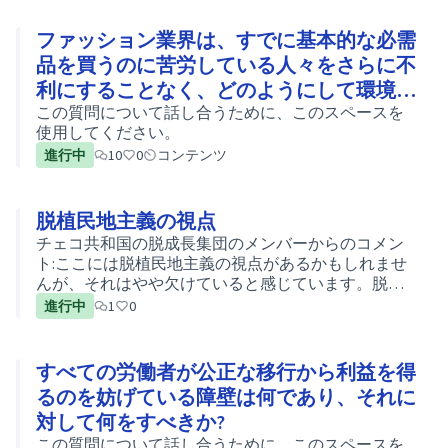
ファッション業界は、すでに基本的な必需
品を買うのに苦労している人々をさらに不
利にすることなく、どのようにして環境に
優しく公正な未来に移行できるでしょう
この質問について話し合うために、このスペースを
使用してください。
か?
進行中
10
0
コンテンツ
脱植民地主義の視点
チェコ共和国の脱成長集団のメンバーからのコメン
ト:ここには脱植民地主義の視点があるかもしれませ
んが、それはやや欠けていると感じています。脱植
民地化とは、中核の条件に左右されるため、すべて
進行中
1
0
の指標で体系的に過小評価されているグローバル・
サウスの一般的に従属的/周辺的な位置を崩壊させる
ことを意味します。これがなければ、関係は決して
すべての労働者が公正な移行から利益を得
平等ではなく、西側諸国は「同一労働同一賃金」に
るのを妨げている障壁は何であり、それに
なるまで南部を搾取し続けるだろう。
対して何をすべきか?
この質問について話し合うために、このスペースを