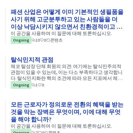
패션 산업은 어떻게 이미 기본적인 생필품을
사기 위해 고군분투하고 있는 사람들을 더
이상 낙담시키지 않으면서 친환경적이고 정
의로운 미래로 전환할 수 있을까요?
이 공간을 사용하여 이 질문에 대해 토론하십시오.
Ongoing
10
0
콘텐츠
탈식민지적 관점
체코 탈성장 단체 회원의 의견: 여기에는 탈식민주의적
관점이 있을 수 있는데, 이는 다소 부족하다고 생각합니
다. 탈식민지화란 핵의 조건에 따라 모든 지표에서 체계
적으로 저평가되는 남반구의 일반적으로 종속적/주변
Ongoing
1
0
적인 위치를 무너뜨리는 것을 의미합니다. 이것이 없다
면 관계는 결코 평등하지 않을 것이며, 서방은 "우리는
동일 노동에 대해 동일 임금을 갖게 될 때까지" 남부를
모든 근로자가 정의로운 전환의 혜택을 받는
계속 착취할 것이며, 이는 그곳에서 생산이 전혀 이루어
것을 막는 장벽은 무엇이며, 이에 대해 무엇
지지…
을 해야 합니까?
이 공간을 사용하여 이 질문에 대해 토론하십시오.
Ongoing
7
0
콘텐츠