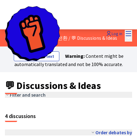
Mai
Log in
Main
8 - 모두를 위한 정의로운 전환
/
💬 Discussions & Ideas
Warning:
Content might be
Show original text
automatically translated and not be 100% accurate.
💬 Discussions & Ideas
Filter and search
4 discussions
Order debates by