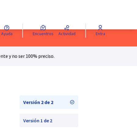
Ayuda
Encuentros
Actividad
Entra
e
Sprache wählen
Choisir la langue
Scegli la lingua
Choose langua
te y no ser 100% preciso.
Versión 2 de 2
Versión 1 de 2