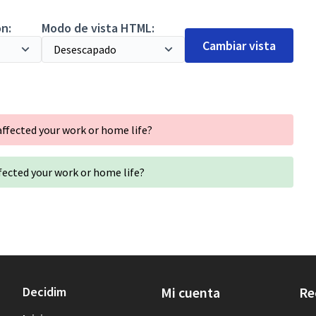
n:
Modo de vista HTML:
Cambiar vista
ffected your work or home life?
ected your work or home life?
Decidim
Mi cuenta
Re