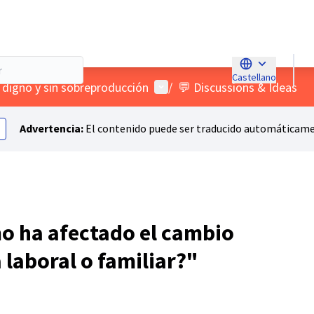
Castellano
Choose languag
Menú de usuario
o digno y sin sobreproducción
/
💬 Discussions & Ideas
Advertencia:
El contenido puede ser traducido automáticamen
o ha afectado el cambio
a laboral o familiar?"