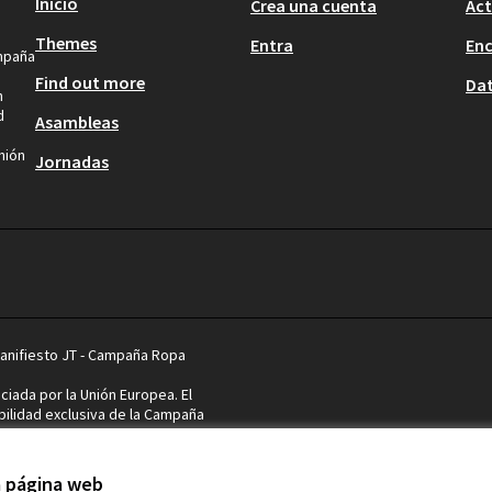
Inicio
Crea una cuenta
Act
Themes
Entra
En
ampaña
Find out more
Dat
n
d
Asambleas
nión
Jornadas
Manifiesto JT - Campaña Ropa
ciada por la Unión Europea. El
ilidad exclusiva de la Campaña
onsiderarse que refleja los
 la Comisión Europea.
la página web