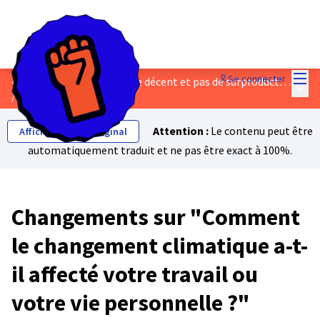
Menu
Se connecter
4 - Un travail sûr, un salaire décent et pas de surproduction
Menu 
/
💬 Discussions & Ideas
Attention :
Le contenu peut être
Afficher le texte original
automatiquement traduit et ne pas être exact à 100%.
Changements sur "Comment
le changement climatique a-t-
il affecté votre travail ou
votre vie personnelle ?"