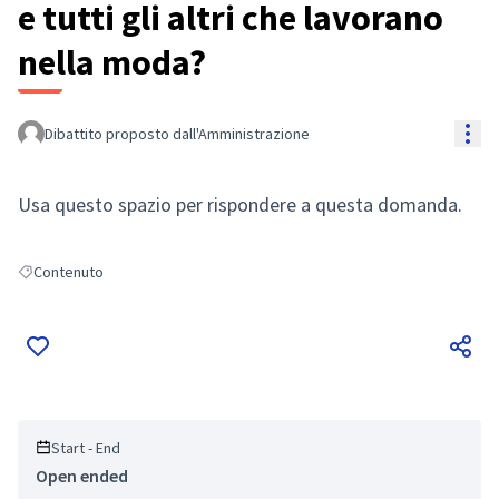
e tutti gli altri che lavorano
nella moda?
Res
Dibattito proposto dall'Amministrazione
Usa questo spazio per rispondere a questa domanda.
Contenuto
Filter results for: Contenuto
Start - End
Open ended