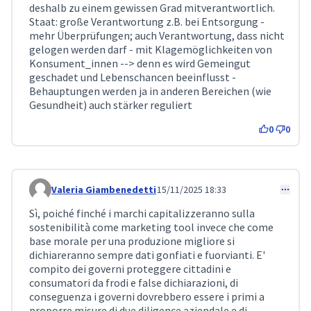
deshalb zu einem gewissen Grad mitverantwortlich.
Staat: große Verantwortung z.B. bei Entsorgung -
mehr Überprüfungen; auch Verantwortung, dass nicht
gelogen werden darf - mit Klagemöglichkeiten von
Konsument_innen --> denn es wird Gemeingut
geschadet und Lebenschancen beeinflusst -
Behauptungen werden ja in anderen Bereichen (wie
Gesundheit) auch stärker reguliert
0
0
Valeria Giambenedetti
15/11/2025 18:33
Comment 448
Sì, poiché finché i marchi capitalizzeranno sulla
sostenibilità come marketing tool invece che come
base morale per una produzione migliore si
dichiareranno sempre dati gonfiati e fuorvianti. E'
compito dei governi proteggere cittadini e
consumatori da frodi e false dichiarazioni, di
conseguenza i governi dovrebbero essere i primi a
proporre misure di due diligence aziendale e di