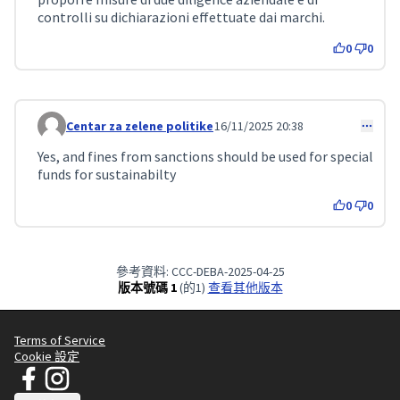
controlli su dichiarazioni effettuate dai marchi.
0
0
Centar za zelene politike
16/11/2025 20:38
Comment 464
Yes, and fines from sanctions should be used for special
funds for sustainabilty
0
0
參考資料: CCC-DEBA-2025-04-25
版本號碼 1
(的1)
查看其他版本
Terms of Service
Cookie 設定
JT Manifesto - Clean Clothes Campaign 在 Facebook
JT Manifesto - Clean Clothes Campaign 在 Instagram