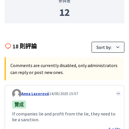
參與者
12
18 則評論
Comments are currently disabled, only administrators
can reply or post new ones.
Anna Lazorová
14/05/2025 15:57
Comment 125
贊成
If companies lie and profit from the lie, they need to
be a sanction.