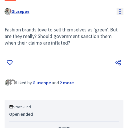
Res
Giuseppe
Fashion brands love to sell themselves as 'green'. But
are they really? Should government sanction them
when their claims are inflated?
Liked by
Giuseppe
and
2 more
Start - End
Open ended