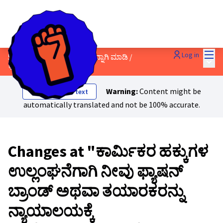
Mai
Log in
5 - ಕಂಪನಿಗಳನ್ನು ಹೊಣೆಗಾರರನ್ನಾಗಿ ಮಾಡಿ
/
Main
💬 Discussions & Ideas
Warning:
Content might be
Show original text
automatically translated and not be 100% accurate.
Changes at "ಕಾರ್ಮಿಕರ ಹಕ್ಕುಗಳ
ಉಲ್ಲಂಘನೆಗಾಗಿ ನೀವು ಫ್ಯಾಷನ್
ಬ್ರಾಂಡ್ ಅಥವಾ ತಯಾರಕರನ್ನು
ನ್ಯಾಯಾಲಯಕ್ಕೆ