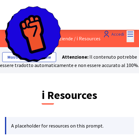
Menù
Accedi
Menù 
5 - Responsabilizzare le aziende
/
ℹ️ Resources
Attenzione:
Il contenuto potrebbe
Mostra testo originale
essere tradotto automaticamente e non essere accurato al 100%.
ℹ️ Resources
A placeholder for resources on this prompt.