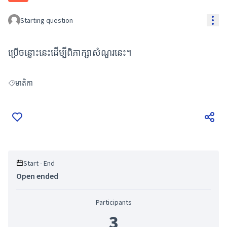
Res
Starting question
ប្រើចន្លោះនេះដើម្បីពិភាក្សាសំណួរនេះ។
មាតិកា
Filter results for: មាតិកា
Start - End
Open ended
Participants
3