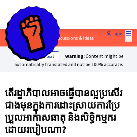
Mai
Log in
Main
6 - សំណាញ់សុវត្ថិភាព
/
💬 Discussions & Ideas
Warning:
Content might be
Show original text
automatically translated and not be 100% accurate.
តើរដ្ឋាភិបាលអាចធ្វើបានល្អប្រសើរ
ជាងមុនក្នុងការដោះស្រាយការប្រែ
ប្រួលអាកាសធាតុ និងសិទ្ធិកម្មករ
ដោយរបៀបណា?