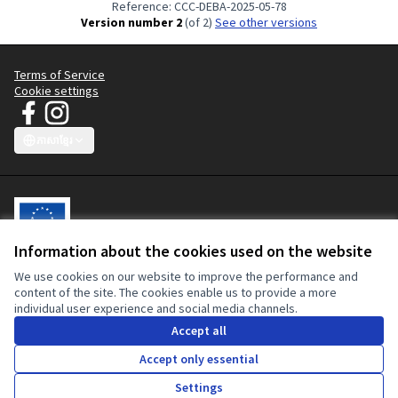
Reference: CCC-DEBA-2025-05-78
Version number 2
(of 2)
see other versions
Terms of Service
Cookie settings
JT Manifesto - យុទ្ធនាការសម្លៀកបំពាក់ស្អាត at Facebook
JT Manifesto - យុទ្ធនាការសម្លៀកបំពាក់ស្អាត at Instagram
(External link)
(External link)
ភាសាខ្មែរ
Choose language
Sprache wählen
Choisir la langue
Scegli la lingua
Choose lang
Information about the cookies used on the website
We use cookies on our website to improve the performance and
វេទិកាចូលរួមនេះត្រូវបានសហការផ្តល់មូលនិធិដោយសហភាពអឺរ៉ុប។ ខ្លឹមសារនៃ
content of the site. The cookies enable us to provide a more
គេហទំព័រនេះគឺជាការទទួលខុសត្រូវទាំងស្រុងនៃយុទ្ធនាការសម្លៀកបំពាក់ស្អាត ហើយ
individual user experience and social media channels.
មិនអាចយកមកឆ្លុះបញ្ចាំងពីទស្សនៈរបស់សហភាពអឺរ៉ុប ឬគណៈកម្មការអឺរ៉ុបបានទេ។
Accept all
Accept only essential
Creative Co
(External lin
Settings
Made with ❤️
Website made with free software.