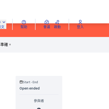
幫助
會議
啟動
登入
英文
oose language
Sprache wählen
Choisir la langue
Scegli la lingua
C
％準確。
Start - End
Open ended
rce controls
參與者