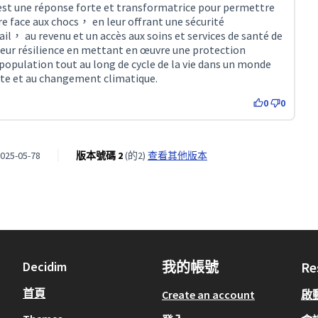
 est une réponse forte et transformatrice pour permettre
re face aux chocs， en leur offrant une sécurité
il， au revenu et un accès aux soins et services de santé de
leur résilience en mettant en œuvre une protection
 population tout au long de cycle de la vie dans un monde
xte et au changement climatique.
0
0
25-05-78
版本號碼 2
(的2)
查看其他版本
Decidim
我的帳號
Re
首頁
Create an account
啟