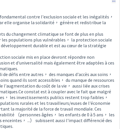
l fondamental contre l'exclusion sociale et les inégalités，
ar elle organise la solidarité， génère et redistribue la
fets du changement climatique se font de plus en plus
r les populations plus vulnérables， la protection sociale
e développement durable et est au cœur de la stratégie
.
ection sociale mis en place devront répondre non
usion et d'universalité mais également être adaptées à ces
imatiques.
pli de défis entre autres， des manques d'accès aux soins，
soins quand ils sont accessibles， du manque de ressources
e l'augmentation du coût de la vie， aussi liée aux crises
atiques.Ce constat est à coupler avec le fait que malgré
es， les investissements publics restent trop faibles，
pulations rurales et les travailleurs/euses de l'économie
ant la majorité de la force de travail mondiale. Ces
érabilité （personnes âgées， les enfants de 0 à 5 ans， les
nceintes， ...） subissent aussi l'impact différencié des
tiques.