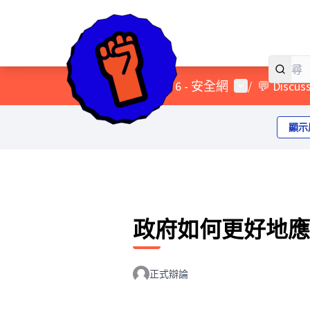
首頁
主選單
使用者選單
/
Themes
/
6 - 安全網
/
💬 Discus
顯示
政府如何更好地應
正式辯論