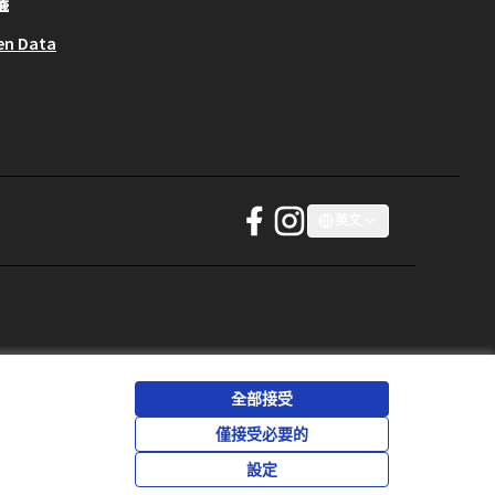
議
en Data
JT 宣言 - 清潔服裝運動 在 Facebook
JT 宣言 - 清潔服裝運動 在 Instagr
英文
Choose language
Sprache wä
(外部鏈接)
(外部鏈接)
全部接受
僅接受必要的
知識共用授權合約。
(外部鏈接)
設定