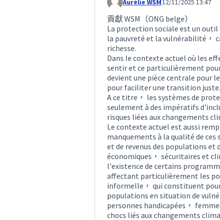
Aurélie WSM
12/11/2025 13:47
Comment 403
貢獻 WSM（ONG belge）
La protection sociale est un outi
la pauvreté et la vulnérabilité， c
richesse.
Dans le contexte actuel où les ef
sentir et ce particulièrement pou
devient une pièce centrale pour l
pour faciliter une transition juste
A ce titre， les systèmes de prot
seulement à des impératifs d'incl
risques liées aux changements cl
Le contexte actuel est aussi rem
manquements à la qualité de ces 
et de revenus des populations et d
économiques， sécuritaires et clim
l'existence de certains programm
affectant particulièrement les po
informelle， qui constituent pourt
populations en situation de vuln
personnes handicapées， femmes e
chocs liés aux changements clima