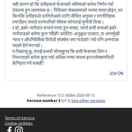
यही कारण हो कि उनीहरूले फेसनको भविष्यको बारेमा निर्णय गर्दा
टेबलमा हुन आवश्यक छ। विविधता चेकबक्सको रूपमा मात्र होइन, तर
किनकि उनीहरूले प्रतिरोधको लागि जीवित अनुभव र रणनीतिहरू
ल्याउँछन् जसले प्रणालीको शोषक कोरलाई चुनौती दिन्छ।
र हो, इको-नारीवाद सन्दर्भ स्पष्ट हुन सक्छ, जस्तै हामी कसको इको-
नारीवादको बारेमा कुरा गर्दैछौं? कर्पोरेट-अनुकूल प्रकार, वा अन्तर्मुखी
न्याय र औपनिवेशिक विरोधी संघर्षमा जरा गाडेको? त्यो पनि अनप्याक
भएको हेर्न मन पर्छ।
म जिज्ञासु छु, तपाईं कसरी सोच्नुहुन्छ कि हामी फेसनमा लिंग र
स्थिरताको बारेमा कुरा गर्दा अधिक स्पष्ट रूपमा इन्टरसेक्शनलिटी
केन्द्रित गर्न सक्छौं?
0
0
Reference: CCC-DEBA-2025-05-71
Version number 3
(of 3)
see other versions
Terms of Service
Cookie settings
जेटी घोषणापत्र - स्वच्छ कपडा अभियान at Facebook
जेटी घोषणापत्र - स्वच्छ कपडा अभियान at Instagram