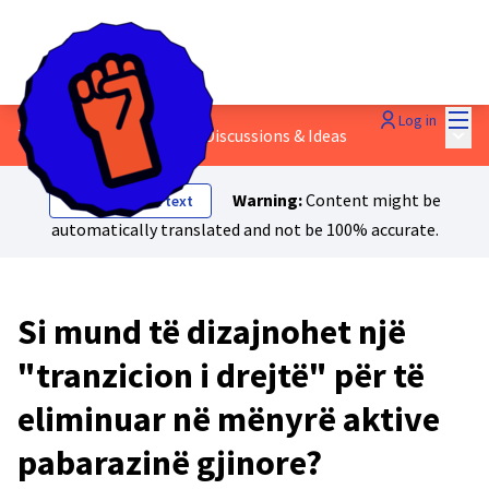
Mai
Log in
Main
7 - Të drejtat e grave
/
💬 Discussions & Ideas
Warning:
Content might be
Show original text
automatically translated and not be 100% accurate.
Si mund të dizajnohet një
"tranzicion i drejtë" për të
eliminuar në mënyrë aktive
pabarazinë gjinore?