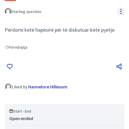
Res
Starting question
Përdorni këtë hapësirë për të diskutuar këtë pyetje.
Përmbajtja
Filter results for: Përmbajtja
Liked by
Hannelore Hillesum
Start - End
Open ended