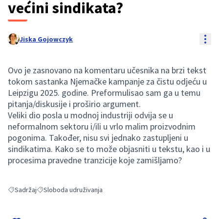
većini sindikata?
Res
Jiska Gojowczyk
Ovo je zasnovano na komentaru učesnika na brzi tekst
tokom sastanka Njemačke kampanje za čistu odjeću u
Leipzigu 2025. godine. Preformulisao sam ga u temu
pitanja/diskusije i proširio argument.
Veliki dio posla u modnoj industriji odvija se u
neformalnom sektoru i/ili u vrlo malim proizvodnim
pogonima. Također, nisu svi jednako zastupljeni u
sindikatima. Kako se to može objasniti u tekstu, kao i u
procesima pravedne tranzicije koje zamišljamo?
Sadržaj
Sloboda udruživanja
Filter results for: Sadržaj
Filter results for: Sloboda udruživanja