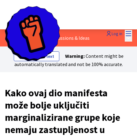
Mai
Log in
Main
1 - Radnička moć
/
💬 Discussions & Ideas
Warning:
Content might be
Show original text
automatically translated and not be 100% accurate.
Kako ovaj dio manifesta
može bolje uključiti
marginalizirane grupe koje
nemaju zastupljenost u