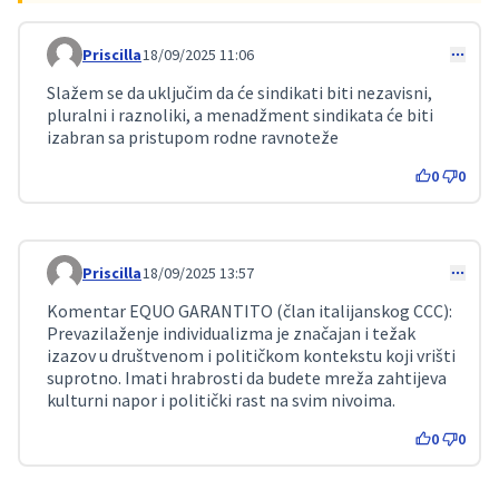
Priscilla
18/09/2025 11:06
Comment 281
Slažem se da uključim da će sindikati biti nezavisni,
pluralni i raznoliki, a menadžment sindikata će biti
izabran sa pristupom rodne ravnoteže
0
0
Priscilla
18/09/2025 13:57
Comment 294
Komentar EQUO GARANTITO (član italijanskog CCC):
Prevazilaženje individualizma je značajan i težak
izazov u društvenom i političkom kontekstu koji vrišti
suprotno. Imati hrabrosti da budete mreža zahtijeva
kulturni napor i politički rast na svim nivoima.
0
0