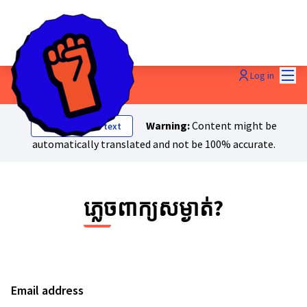
Mai
Log in
Warning:
Content might be
Show original text
automatically translated and not be 100% accurate.
ភ្លេចពាក្យសម្ងាត់?
Email address