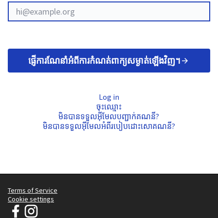
ផ្ញើការណែនាំអំពីការកំណត់ពាក្យសម្ងាត់ឡើងវិញ។
Log in
ចុះឈ្មោះ
មិនបានទទួលអ៊ីមែលបញ្ជាក់គណនី?
មិនបានទទួលអ៊ីមែលអំពីរបៀបដោះសោគណនី?
Terms of Service
Cookie settings
JT Manifesto - យុទ្ធនាការសម្លៀកបំពាក់ស្អាត at Facebook
JT Manifesto - យុទ្ធនាការសម្លៀកបំពាក់ស្អាត at Instagram