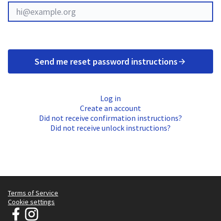
Send me reset password instructions
Log in
Create an account
Did not receive confirmation instructions?
Did not receive unlock instructions?
Terms of Service
Cookie settings
ဂျေတီ ကြော်ငြာ ချက် - အဝတ်အစား သန့်ရှင်း ရေး လှုပ်ရှား မှု at Facebook
ဂျေတီ ကြော်ငြာ ချက် - အဝတ်အစား သန့်ရှင်း ရေး လှုပ်ရှား မှု at Inst