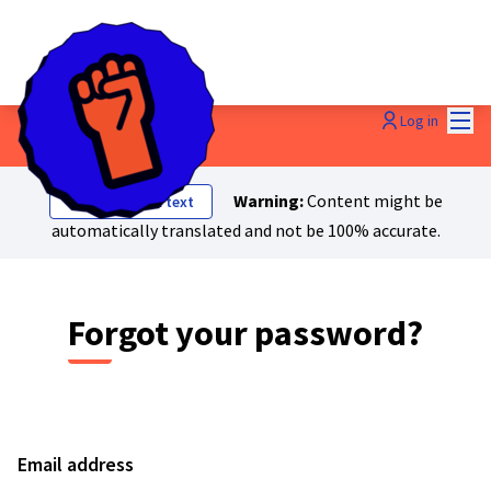
Mai
Log in
Warning:
Content might be
Show original text
automatically translated and not be 100% accurate.
Forgot your password?
Email address