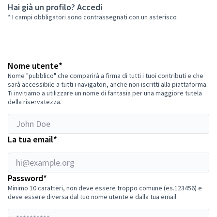
Hai già un profilo?
Accedi
* I campi obbligatori sono contrassegnati con un asterisco
Se
sei
hi@example.org
Richiesto
una
Nome utente
*
persona
Nome "pubblico" che comparirà a firma di tutti i tuoi contributi e che
e
sarà accessibile a tutti i navigatori, anche non iscritti alla piattaforma.
Ti invitiamo a utilizzare un nome di fantasia per una maggiore tutela
non
della riservatezza.
un
computer,
ignora
questo
Richiesto
La tua email
*
campo
Richiesto
Password
*
Minimo 10 caratteri, non deve essere troppo comune (es.123456) e
deve essere diversa dal tuo nome utente e dalla tua email.
Yo