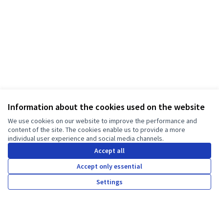
Information about the cookies used on the website
We use cookies on our website to improve the performance and
content of the site. The cookies enable us to provide a more
Terms of Service
individual user experience and social media channels.
Cookie settings
জেটি ম্যানিফেস্টো - পরিচ্ছন্ন কাপড় প্রচারণা at Facebook
জেটি ম্যানিফেস্টো - পরিচ্ছন্ন কাপড় প্রচারণা at Instagram
Accept all
(External link)
(External link)
Accept only essential
বাংলা
Choose language
Sprache wählen
Choisir la langue
Scegli la lingua
Choose lang
Settings