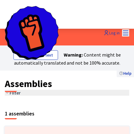
Mai
Log in
Assemblies
Warning:
Content might be
Show original text
automatically translated and not be 100% accurate.
Help
Assemblies
Filter
1 assemblies