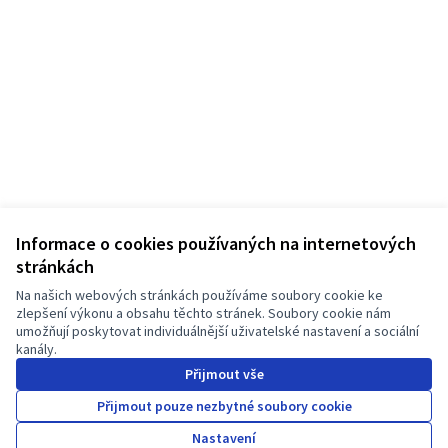
Informace o cookies používaných na internetových
stránkách
Na našich webových stránkách používáme soubory cookie ke
Podmínky služby
zlepšení výkonu a obsahu těchto stránek. Soubory cookie nám
Nastavení cookies
umožňují poskytovat individuálnější uživatelské nastavení a sociální
JT Manifesto - Kampaň za čisté oblečení na Facebooku
JT Manifesto - Kampaň za čisté oblečení na Instagramu
kanály.
(Externí odkaz)
(Externí odkaz)
Přijmout vše
Čeština
Choose language
Sprache wählen
Choisir la langue
Scegli la lingua
Choose lang
Přijmout pouze nezbytné soubory cookie
Nastavení