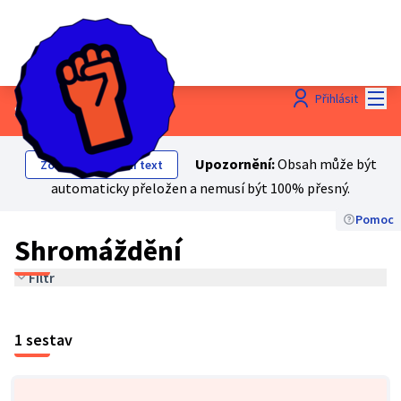
Hlav
Přihlásit
Shromáždění
Upozornění:
Obsah může být
Zobrazit původní text
automaticky přeložen a nemusí být 100% přesný.
Pomoc
Shromáždění
Filtr
1 sestav