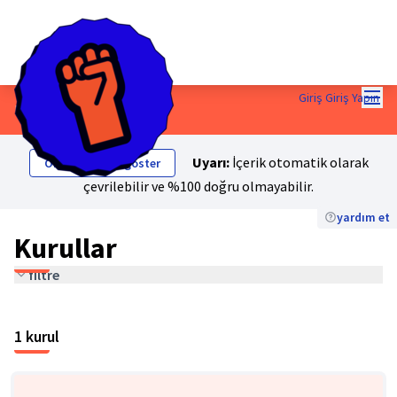
Mai
Giriş Giriş Yapın
Kurullar
Uyarı:
İçerik otomatik olarak
Orijinal metni göster
çevrilebilir ve %100 doğru olmayabilir.
yardım et
Kurullar
filtre
1 kurul