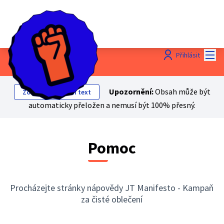
Hlav
Přihlásit
Upozornění:
Obsah může být
Zobrazit původní text
automaticky přeložen a nemusí být 100% přesný.
Pomoc
Procházejte stránky nápovědy JT Manifesto - Kampaň
za čisté oblečení