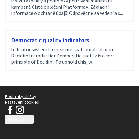
Právní aspekty a podmínky používání manifestu
kampaně Čisté oblečení PlatformaA. Základní
informace o ochraně údajů: Odpovědné za vedení a s...
Democratic quality indicators
Indicator system to measure quality indicator in
Decidim.IntroductionDemocratic quality is a core
principle of Decidim. To uphold this, w...
Podmínky služby
Nastavení cookies
JT Manifesto - Kampaň za čisté oblečení na Facebooku
JT Manifesto - Kampaň za čisté oblečení na Instagramu
(Externí odkaz)
(Externí odkaz)
Čeština
Choose language
Sprache wählen
Choisir la langue
Scegli la lingua
Choose lang