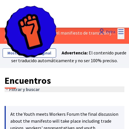
Menú
Entra
¡Habla sobre el borrador del manifiesto de transición justa!
Menú 
/
Encuentros
Advertencia:
El contenido puede
Mostrar el texto original
ser traducido automáticamente y no ser 100% preciso.
Encuentros
Filtrar y buscar
Saltar el mapa
Leaflet
|
©
HERE maps
El siguiente elemento es un mapa que presenta los componentes 
+
At the Youth meets Workers Forum the final discussion
−
about the manifesto will take place including trade
unions, workers' representatives and youth.