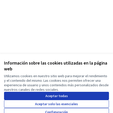
Información sobre las cookies utilizadas en la página
web
Utilizamos cookies en nuestro sitio web para mejorar el rendimiento
Términos y condiciones de uso
y el contenido del mismo. Las cookies nos permiten ofrecer una
Configuración de cookies
experiencia de usuario y unos contenidos más personalizados desde
Manifiesto JT - Campaña Ropa Limpia en Facebook
Manifiesto JT - Campaña Ropa Limpia en Instagram
nuestros canales de redes sociales.
(Enlace externo)
(Enlace externo)
Aceptar todas
Castellano
Choose language
Sprache wählen
Choisir la langue
Scegli la lingua
Choose lang
Aceptar solo las esenciales
Configuración