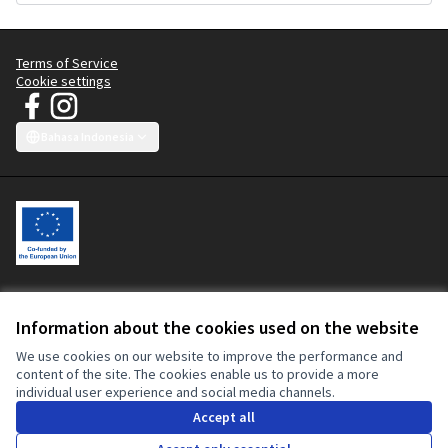
Terms of Service
Cookie settings
JT Manifesto - Kampanye Pakaian Bersih at Facebook
JT Manifesto - Kampanye Pakaian Bersih at Instagram
(External link)
(External link)
Bahasa Indonesia
Choose language
Sprache wählen
Choisir la langue
Scegli la lingua
Choose lang
Platform partisipatif ini didanai bersama oleh Uni Eropa. Konten situs
web ini adalah tanggung jawab penuh dari Kampanye Pakaian Bersih
Information about the cookies used on the website
dan sama sekali tidak dapat dianggap mencerminkan pandangan Uni
Eropa atau Komisi Eropa.
We use cookies on our website to improve the performance and
content of the site. The cookies enable us to provide a more
individual user experience and social media channels.
Accept all
Made with ❤️