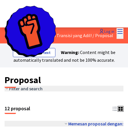
Mai
Log in
Main
Diskusikan Draf Manifesto Transisi yang Adil!
/
Proposal
Warning:
Content might be
Show original text
automatically translated and not be 100% accurate.
Proposal
Filter and search
12 proposal
Memesan proposal dengan: