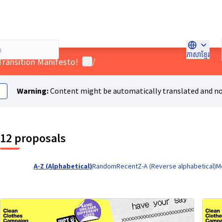
ភាសាខ្មែរ
Choose l
User menu
t Transition Manifesto!
/
Warning:
Content might be automatically translated and no
12 proposals
A-Z (Alphabetical)
Random
Recent
Z-A (Reverse alphabetical)
M