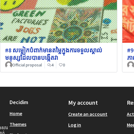
#8 សម្លៀកបំពាក់មានតម្លៃក្នុងការទទួលស្គាល់
#9
មនុស្សដែលបានបង្កើតវា
ភា
Official proposal
4
0
Decidim
My account
Re
Home
Create an account
Act
Themes
Log in
Mee
ឹមសារ
ាក់