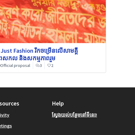
 Just Fashion រីកចម្រើនលើសាមគ្គី
ពសកល និងសកម្មភាពរួម
Official proposal
3
2
sources
Help
ivity
ស្វែងយល់បន្ថែមនៅទីនេះ!
tings