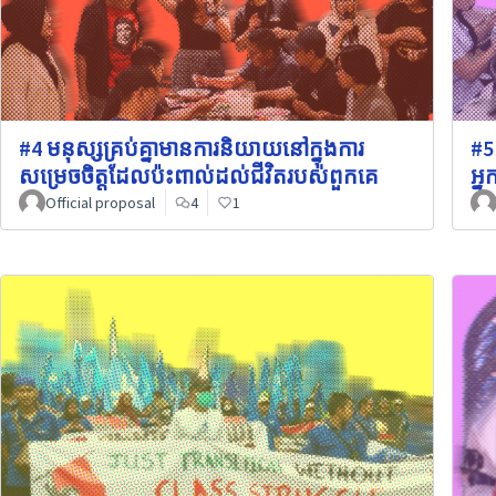
#4 មនុស្សគ្រប់គ្នាមានការនិយាយនៅក្នុងការ
#5
សម្រេចចិត្តដែលប៉ះពាល់ដល់ជីវិតរបស់ពួកគេ
អ្
Official proposal
4
1