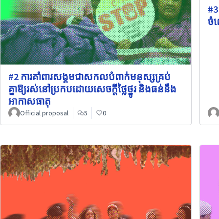
#3
ចំ
#2 ការគាំពារសង្គមជាសកលបំពាក់មនុស្សគ្រប់
គ្នាឱ្យរស់នៅប្រកបដោយសេចក្តីថ្លៃថ្នូរ និងធន់នឹង
អាកាសធាតុ
Official proposal
5
0