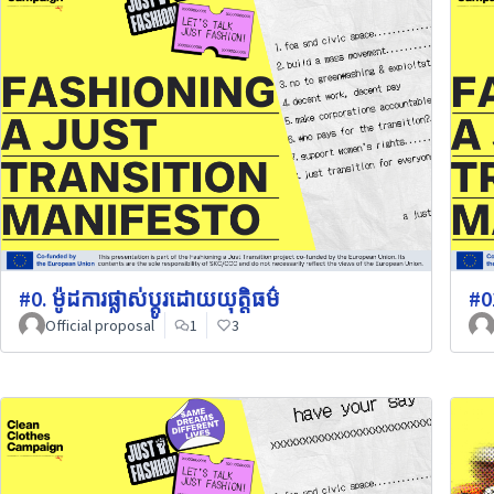
#0. ម៉ូដការផ្លាស់ប្តូរដោយយុត្តិធម៌
#0
Official proposal
1
3