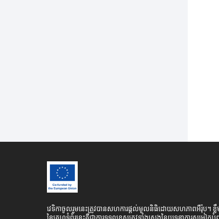
វេទិកាចូលរួមនេះត្រូវបានសហការផ្តល់មូលនិធិដោយសហភាពអឺរ៉ុប។ ខ្ល
នៃគេហទំព័រនេះគឺជាការទទួលខុសត្រូវទាំងស្រុងនៃយុទ្ធនាការសម្លៀកបំព