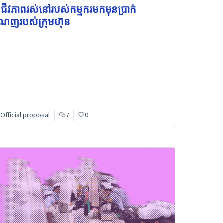
 ជីវភាពរស់នៅរបស់កម្មករមកមុនប្រាក់
ណេញរបស់ក្រុមហ៊ុន
Official proposal
7
0