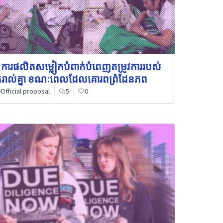
 ការផលិតសម្លៀកបំពាក់បំពេញតម្រូវការរបស់
នករាល់គ្នា ខណៈពេលដែលគោរពព្រំដែនភព
Official proposal
5
0