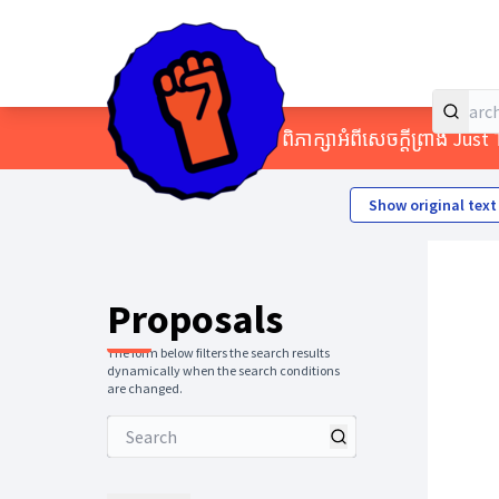
Home
Main menu
/
Themes
/
ពិភាក្សាអំពីសេចក្តីព្រាង Jus
Show original text
Proposals
The form below filters the search results
dynamically when the search conditions
are changed.