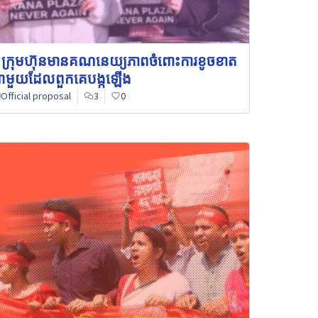
 ក្រុមហ៊ុនមានគណនេយ្យភាពចំពោះការខូចខាត
មួយដែលពួកគេបង្កឡើង
Official proposal
3
0