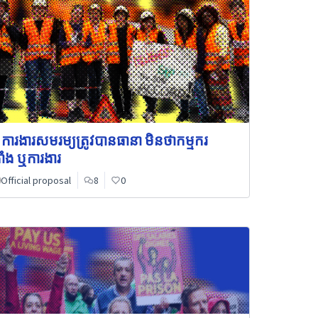
 ការងារសមរម្យត្រូវបានធានា មិនថាកម្មករ
តាំង ឬការងារ
Official proposal
8
0