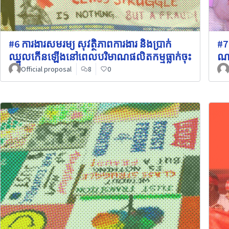
#6 ការងារសមរម្យ សុវត្ថិភាពការងារ និងប្រាក់
#7
ឈ្នួលកើនឡើងនៅពេលបរិមាណផលិតកម្មធ្លាក់ចុះ
ណា
Official proposal
8
0