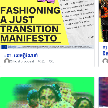
#1
ទី
#02. សេចក្តីណែនាំ
Official proposal
11
1