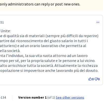
only administrators can reply or post new ones.
:51
Unite:
i qualità sia di materiali (sempre più difficili da reperire)
artire dal riconoscimento del giusto salario in tutti i
atturiero) e ad un orario lavorativo che permetta al
ella società.
ta l’individuo, la sua vita ruota attorno ad un lavoro
po per sé, per la propria salute e le persone a lui vicino.
alto arricchisce tutta la società. Attualmente la ricchezza
 popolazione si impoverisce anche lavorando più del dovuto.
0
0
-134
Version number 1
(of 1)
see other versions