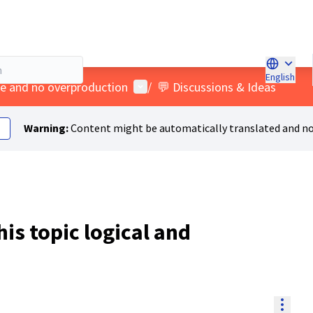
English
Choose l
User menu
age and no overproduction
/
💬 Discussions & Ideas
Warning:
Content might be automatically translated and no
his topic logical and
Resou