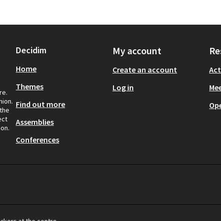
Decidim
My account
Re
Home
Create an account
Act
Themes
Log in
Mee
re.
nion.
Find out more
Op
 the
ect
Assemblies
ion.
Conferences