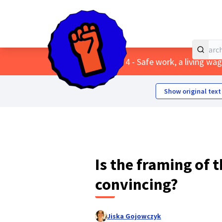
Home
Main menu
/
Themes
/
4 - Safe work, a living w
Show original text
Is the framing of t
convincing?
Jiska Gojowczyk