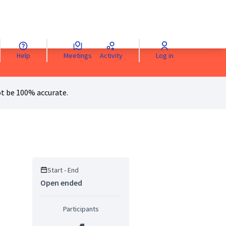
Help
Meetings
Activity
Log in
anguage
Sprache wählen
Choisir la langue
Scegli la lingua
Choose 
t be 100% accurate.
Start - End
Open ended
Participants
rce controls