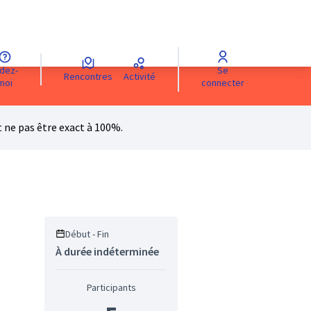
Se
Rencontres
Activité
e
Sprache wählen
Choisir la langue
Scegli la lingua
Choose langua
moi
connecter
ne pas être exact à 100%.
Début - Fin
À durée indéterminée
Participants