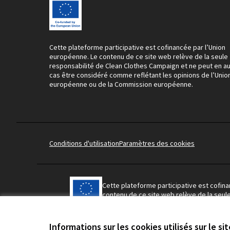
Cette plateforme participative est cofinancée par l’Union
européenne. Le contenu de ce site web relève de la seule
responsabilité de Clean Clothes Campaign et ne peut en a
cas être considéré comme reflétant les opinions de l’Unio
européenne ou de la Commission européenne.
Conditions d'utilisation
Paramètres des cookies
Cette plateforme participative est cofin
contenu de ce site web relève de la seul
Campaign et ne peut en aucun cas être c
opinions de l’Union européenne ou de l
Informations sur les cookies utilisés sur le si