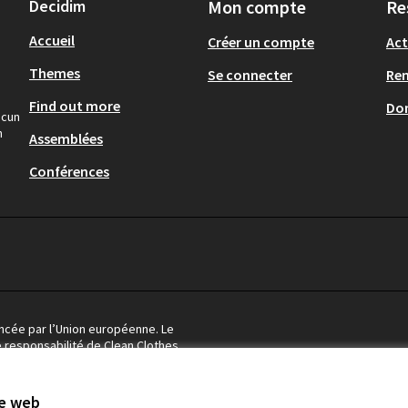
Decidim
Mon compte
Re
Accueil
Créer un compte
Act
Themes
Se connecter
Re
Find out more
Don
ucun
n
Assemblées
Conférences
ancée par l’Union européenne. Le
e responsabilité de Clean Clothes
onsidéré comme reflétant les
a Commission européenne.
te web