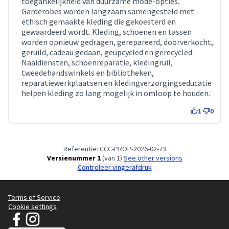
toegankelijkheid van duurzame mode-opties.
Garderobes worden langzaam samengesteld met
ethisch gemaakte kleding die gekoesterd en
gewaardeerd wordt. Kleding, schoenen en tassen
worden opnieuw gedragen, gerepareerd, doorverkocht,
geruild, cadeau gedaan, geüpcycled en gerecycled.
Naaidiensten, schoenreparatie, kledingruil,
tweedehandswinkels en bibliotheken,
reparatiewerkplaatsen en kledingverzorgingseducatie
helpen kleding zo lang mogelijk in omloop te houden.
1
0
Referentie: CCC-PROP-2026-02-73
Versienummer 1
(van 1)
see other versions
Controleer vingerafdruk
Terms of Service
Cookie settings
JT Manifesto - Schone Kleren Campagne op Facebook
JT Manifesto - Schone Kleren Campagne op Instagram