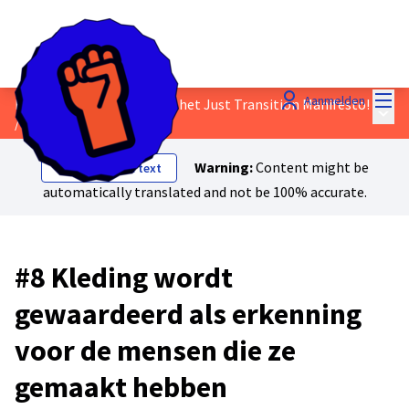
Hoo
Aanmelden
Bespreek het concept van het Just Transition Manifesto!
Hoof
/
Voorstellen
Warning:
Content might be
Show original text
automatically translated and not be 100% accurate.
#8 Kleding wordt
gewaardeerd als erkenning
voor de mensen die ze
gemaakt hebben