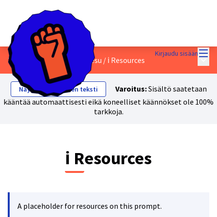
Pääv
Kirjaudu sisään
Pääva
3 - Vihreä ja sosiaalinen pesu
/
ℹ️ Resources
Varoitus:
Sisältö saatetaan
Näytä alkuperäinen teksti
kääntää automaattisesti eikä koneelliset käännökset ole 100%
tarkkoja.
ℹ️ Resources
A placeholder for resources on this prompt.