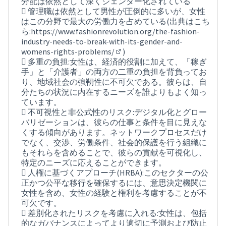
分配は依然として深くジェンダー化されている
 管理職は依然として男性が圧倒的に多いが、女性
はこの分野で最大の労働力を占めている(出典はこち
ら:
https://www.fashionrevolution.org/the-fashion-
industry-needs-to-break-with-its-gender-and-
womens-rights-problems/
)
(外部リンク)
 多重の負担:女性は、経済的役割に加えて、「稼ぎ
手」と「介護者」の両方の二重の負担を背負ってお
り、地域社会の強靭性に不可欠である。彼らは、自
分たちの状況に内在するニーズを誰よりもよく知っ
ています。
 不可視性と非公式性のリスク:デジタル化とグロー
バリゼーションは、彼らの仕事と条件を目に見えな
くする傾向があります。ネットワークプロセスだけ
でなく、交渉、労働条件、社会的保護を行う組織に
もそれらを含めることで、彼らの貢献を可視化し、
特定のニーズに応えることができます。
 人権に基づくアプローチ(HRBA):このセクターの公
正かつ公平な移行を確保するには、意思決定機関に
女性を含め、女性の経験と権利を考慮することが不
可欠です。
 差別化されたリスクを考慮に入れる:女性は、包括
的なガバナンスによってより適切に予測および防止