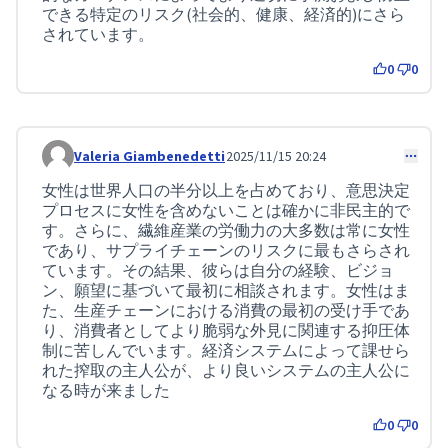
できる特定のリスク(社会的、健康、経済的)にさら
されています。
0
0
Valeria Giambenedetti
2025/11/15 20:24
コメント 454
女性は世界人口の半分以上を占めており、意思決定
プロセスに女性を含めないことは確かに非民主的で
す。さらに、繊維産業の労働力の大多数は常に女性
であり、サプライチェーンのリスクに最もさらされ
ています。その結果、彼らは自分の経験、ビジョ
ン、願望に基づいて最初に相談されます。女性はま
た、生産チェーンにおける消費の最初の受け手であ
り、消費者としてより脆弱な外見に関連する抑圧体
制に苦しんでいます。経済システムによって課せら
れた搾取の主人公が、より良いシステムの主人公に
なる時が来ました
0
0