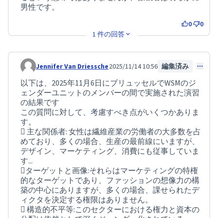
男性です。
0
0
1 件の回答
Jennifer Van Driessche
2025/11/14 10:56
編集済み
コメント 413
以下は、2025年11月6日にブリュッセルでWSMのジ
ェンダーユニットのメンバーの間で実施された演習
の結果です
この質問に対して、考慮すべき点がいくつかありま
す。
 主な関係者: 女性は繊維産業の労働者の大多数を占
めており、多くの場合、生産の最前線にいますが、
デザイン、マーケティング、消費にも従事していま
す...
ターゲットと画像:それらはマーケティングの特権
的なターゲットであり、ファッションの想像力の構
築の中心にありますが、多くの場合、課せられたデ
ィクタを決定する権限はありません。
 構造的不平等:このセクターにおける権力と資本の