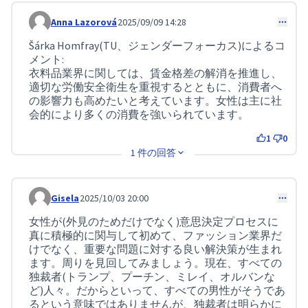
Anna Lazorová
2025/09/09 14:28
コメント 258
Šárka Homfray(TU、ジェンダーフォーカス)によるコ
メント:
衣料品業界に関しては、賃金格差の解消を推進し、
適切な労働安全衛生を重視するとともに、消費者へ
の影響力も高めたいと考えています。女性は主に社
会的により多くの消費を強いられています。
1
0
1 件の回答
Gisela
2025/10/03 20:00
コメント 316
女性が(外見のためだけでなく)意思決定プロセスに
真に積極的に関与して初めて、ファッション業界だ
けでなく、重要な問題に対する良い解決策が生まれ
ます。周りを見回してみましょう。現在、すべての
独裁者(トランプ、プーチン、ミレイ、オルバンな
ど)人々。だからといって、すべての男性がそうであ
るという意味ではありませんが、独裁者は明らかに