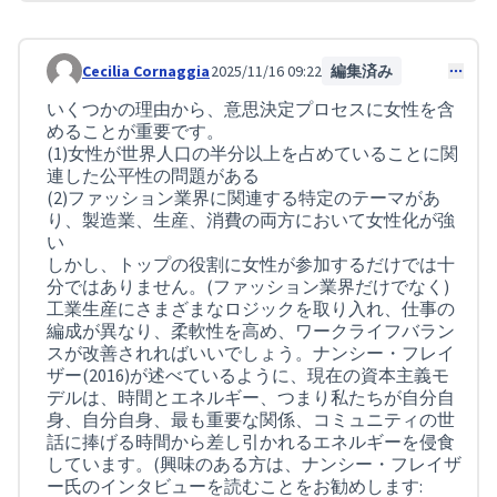
Cecilia Cornaggia
2025/11/16 09:22
編集済み
コメント 456
いくつかの理由から、意思決定プロセスに女性を含
めることが重要です。
(1)女性が世界人口の半分以上を占めていることに関
連した公平性の問題がある
(2)ファッション業界に関連する特定のテーマがあ
り、製造業、生産、消費の両方において女性化が強
い
しかし、トップの役割に女性が参加するだけでは十
分ではありません。(ファッション業界だけでなく)
工業生産にさまざまなロジックを取り入れ、仕事の
編成が異なり、柔軟性を高め、ワークライフバラン
スが改善されればいいでしょう。ナンシー・フレイ
ザー(2016)が述べているように、現在の資本主義モ
デルは、時間とエネルギー、つまり私たちが自分自
身、自分自身、最も重要な関係、コミュニティの世
話に捧げる時間から差し引かれるエネルギーを侵食
しています。(興味のある方は、ナンシー・フレイザ
ー氏のインタビューを読むことをお勧めします: