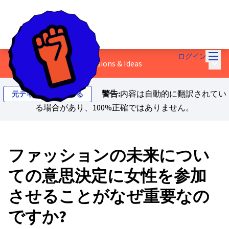
メイ
ログイン
メイ
7 - 女性の権利
/
💬 Discussions & Ideas
警告:
内容は自動的に翻訳されてい
元テキストを表示する
る場合があり、100%正確ではありません。
ファッションの未来につい
ての意思決定に女性を参加
させることがなぜ重要なの
ですか?