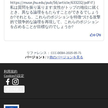
https://muse.jhu.edu/pub/56/article/633232/pdf
)
(外部リン
私は質問を振り返ります:女性がトップの地位に就く
とき、異なる論理をもたらすことができるでしょう
か?それとも、これらのポジションを特徴づける攻撃
的で競争的な論理を再現して、これらのポジション
を占めることが目標なのでしょうか?
0
0
リファレンス： CCC-DEBA-2025-05-71
バージョン 3
/ 3
他のバージョンを見る
利用規約
Cookieの設定
Facebook の JTマニフェスト - クリーンウェアキャンペーン
InstagramのJTマニフェスト - クリーンウェアキャンペーン
(外部リンク)
(外部リンク)
日本語
Choose language
Sprache wählen
Choisir la langue
Scegli la lingua
Choose lang