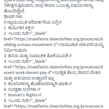
ನಿರೀಕ್ಷಿಸುತ್ತಿರುವಾಗ, ನಾವು ಕೇವಲ ಒಂಬತ್ತು ವಿಷಯಗಳನ್ನು
ಹೊಂದಿದ್ದೇವೆ.
ಥೀಮ್ ಗಳು
0
ನ್ಯಾಯಯುತ ಪರಿವರ್ತನೆಯ ಬಗ್ಗೆ
(Opens in new tab)
1.
ಕಾರ್ಮಿಕರ ಶಕ್ತಿ
(Opens in new tab)
2. <ಒಂದು ಗುರಿ="_blank"
href="https://manifesto.cleanclothes.org/processes/b
uilding-a-mass-movement-2">ಸಾಮೂಹಿಕ ಚಳುವಳಿಯನ್ನು
ನಿರ್ಮಿಸುವುದು
3.
ಹಸಿರು ಮತ್ತು ಸಾಮಾಜಿಕ ತೊಳೆಯುವಿಕೆ
(Opens in new tab)
4. <ಒಂದು ಗುರಿ="_blank"
href="https://manifesto.cleanclothes.org/processes/d
ecent-work-decent-pay-4">ಸುರಕ್ಷಿತ ಕೆಲಸ, ಜೀವನ ವೇತನ
ಮತ್ತು ಅತಿಯಾದ ಉತ್ಪಾದನೆ ಇಲ್ಲ
5.
ಕಂಪನಿಗಳನ್ನು ಹೊಣೆಗಾರರನ್ನಾಗಿ ಮಾಡಿ
(Opens in new tab)
6.
ಸುರಕ್ಷತಾ ಬಲೆಗಳು
(Opens in new tab)
7.
Women's Rights
(Opens in new tab)
8. <ಒಂದು ಗುರಿ="_blank"
href="https://manifesto.cleanclothes.org/processes/a-