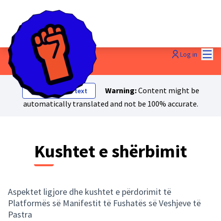
Mai
Log in
Warning:
Content might be
Show original text
automatically translated and not be 100% accurate.
Kushtet e shërbimit
Aspektet ligjore dhe kushtet e përdorimit të
Platformës së Manifestit të Fushatës së Veshjeve të
Pastra