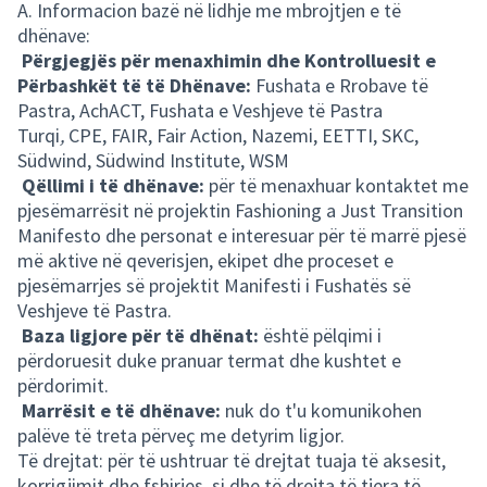
A. Informacion bazë në lidhje me mbrojtjen e të
dhënave:
Përgjegjës për menaxhimin dhe Kontrolluesit e
Përbashkët të të Dhënave:
Fushata e Rrobave të
Pastra, AchACT, Fushata e Veshjeve të Pastra
Turqi
,
CPE, FAIR, Fair Action, Nazemi, EETTI, SKC,
Südwind, Südwind Institute, WSM
Qëllimi i të dhënave:
për të menaxhuar kontaktet me
pjesëmarrësit në projektin Fashioning a Just Transition
Manifesto dhe personat e interesuar për të marrë pjesë
më aktive në qeverisjen, ekipet dhe proceset e
pjesëmarrjes së projektit Manifesti i Fushatës së
Veshjeve të Pastra.
Baza ligjore për të dhënat:
është pëlqimi i
përdoruesit duke pranuar termat dhe kushtet e
përdorimit.
Marrësit e të dhënave:
nuk do t'u komunikohen
palëve të treta përveç me detyrim ligjor.
Të drejtat: për të ushtruar të drejtat tuaja të aksesit,
korrigjimit dhe fshirjes, si dhe të drejta të tjera të