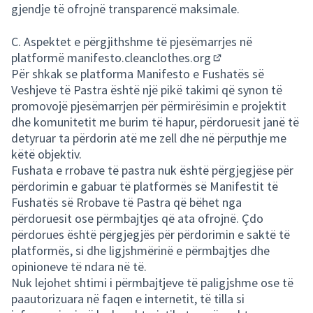
gjendje të ofrojnë transparencë maksimale.
C. Aspektet e përgjithshme të pjesëmarrjes në
platformë
manifesto.cleanclothes.org
(Opens in new tab)
Për shkak se platforma Manifesto e Fushatës së
Veshjeve të Pastra është një pikë takimi që synon të
promovojë pjesëmarrjen për përmirësimin e projektit
dhe komunitetit me burim të hapur, përdoruesit janë të
detyruar ta përdorin atë me zell dhe në përputhje me
këtë objektiv.
Fushata e rrobave të pastra nuk është përgjegjëse për
përdorimin e gabuar të platformës së Manifestit të
Fushatës së Rrobave të Pastra që bëhet nga
përdoruesit ose përmbajtjes që ata ofrojnë. Çdo
përdorues është përgjegjës për përdorimin e saktë të
platformës, si dhe ligjshmërinë e përmbajtjes dhe
opinioneve të ndara në të.
Nuk lejohet shtimi i përmbajtjeve të paligjshme ose të
paautorizuara në faqen e internetit, të tilla si