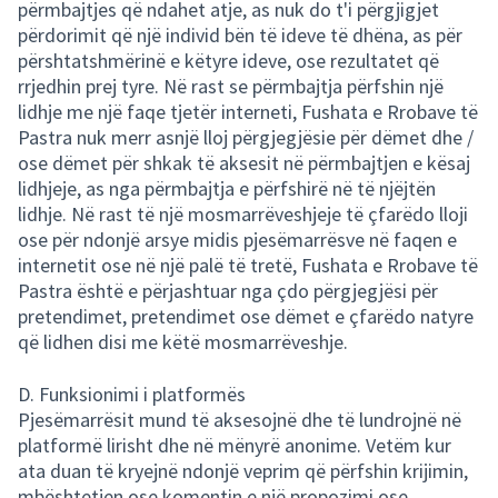
përmbajtjes që ndahet atje, as nuk do t'i përgjigjet
përdorimit që një individ bën të ideve të dhëna, as për
përshtatshmërinë e këtyre ideve, ose rezultatet që
rrjedhin prej tyre. Në rast se përmbajtja përfshin një
lidhje me një faqe tjetër interneti, Fushata e Rrobave të
Pastra nuk merr asnjë lloj përgjegjësie për dëmet dhe /
ose dëmet për shkak të aksesit në përmbajtjen e kësaj
lidhjeje, as nga përmbajtja e përfshirë në të njëjtën
lidhje. Në rast të një mosmarrëveshjeje të çfarëdo lloji
ose për ndonjë arsye midis pjesëmarrësve në faqen e
internetit ose në një palë të tretë, Fushata e Rrobave të
Pastra është e përjashtuar nga çdo përgjegjësi për
pretendimet, pretendimet ose dëmet e çfarëdo natyre
që lidhen disi me këtë mosmarrëveshje.
D. Funksionimi i platformës
Pjesëmarrësit mund të aksesojnë dhe të lundrojnë në
platformë lirisht dhe në mënyrë anonime. Vetëm kur
ata duan të kryejnë ndonjë veprim që përfshin krijimin,
mbështetjen ose komentin e një propozimi ose