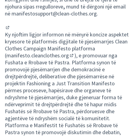
njohura sipas rregulloreve
,
mund të dërgoni një email
në
manifestosupport@clean-clothes.org.
(Opens in new tab)
Ky njoftim ligjor informon në mënyrë koncize aspektet
kryesore të platformës digjitale të pjesëmarrjes Clean
Clothes Campaign Manifesto platforma
(
manifesto.cleanclothes.org
), e promovuar nga
(Opens in new tab)
Fushata e Rrobave të Pastra. Platforma synon të
promovojë pjesëmarrjen dhe demokracinë e
drejtpërdrejtë, deliberative dhe pjesëmarrëse në
projektin Fashioning a Just Transition Manifesto
përmes proceseve, hapësirave dhe organeve të
ndryshme të pjesëmarrjes, duke gjeneruar forma të
ndërveprimit të drejtpërdrejtë dhe të hapur midis
Fushatës së Rrobave të Pastra, përdoruesve dhe
agjentëve të ndryshëm socialë të komunitetit.
Platforma e Manifestit të Fushatës së Rrobave të
Pastra synon të promovojë diskutimin dhe debatin,