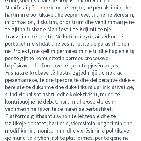
e ndryshëm socialë në projektin Modelimi i një
Manifesti për Tranzicion të Drejtë, në përcaktimin dhe
hartimin e politikave dhe veprimeve, si dhe në vlerësim,
informacion, diskutim, prioritizim dhe vendimmarrje në
të gjitha fushat e Manifestit të Krijimit të një
Tranzicioni të Drejtë. Në këtë mënyrë, ai kërkon të
përballet me sfidat dhe vështirësitë që parashtrohen
në Projekt, me qëllim përmirësimin e tij dhe hapjen e tij
për të gjithë komunitetin përmes proceseve,
hapësirave dhe formave të tjera të pjesëmarrjes.
Fushata e Rrobave të Pastra zgjedh një demokraci
pjesëmarrëse, të drejtpërdrejtë dhe deliberative duke e
bërë atë të dukshme dhe duke inkurajuar iniciativat që,
si individualisht ashtu edhe kolektivisht, mund të
kontribuojnë në debat, hartim dhe/ose vlerësim
veprimesh në favor të së mirës së përbashkët.
Platforma gjithashtu synon të lehtësojë dhe të
vizifikojë debatet, hartimin, vlerësimin, negocimin dhe
modifikimin, monitorimin dhe vlerësimin e politikave
që mund të kryhen jashtë platformës, për të qenë në