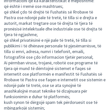
informacioni që ka karakteristikat e mëposhtme:
që është i rremë ose mashtrues;
që shkel çdo të drejtë të Fushatës së Rrobave të
Pastra ose ndonjë pale të tretë, të tilla si e drejta e
autorit, markat tregtare ose të drejta të tjera të
pronësisë intelektuale dhe industriale ose të drejta të
tjera të ngjashme;
që shkel privatësinë e një pale të tretë, të tilla si
publikimi i të dhënave personale të pjesëmarrësve, të
tilla si emri, adresa, numri i telefonit, emaili,
fotografitë ose çdo informacion tjetër personal;
Ai përmban viruse, trojanë, robotë ose programe të
tjera që mund të dëmtojnë sistemet e faqes së
internetit ose platformën e manifestit të Fushatës së
Rrobave të Pastra ose faqen e internetit ose sistemin e
ndonjë pale të tretë, ose se ata synojnë të
anashkalojnë masat teknike të dizajnuara për
funksionimin e duhur të platformës;
kush synon të dërgojë spam tek përdoruesit ose të
mbingarkojë sistemin;