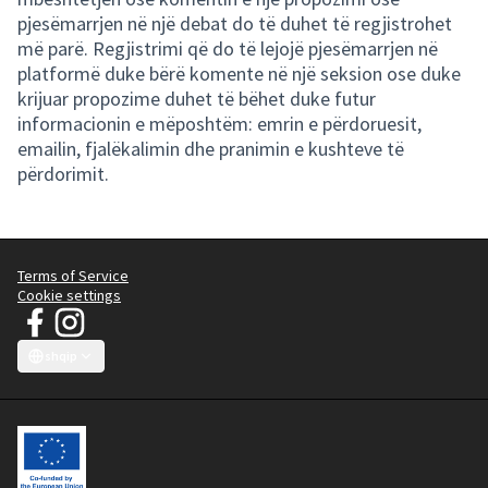
pjesëmarrjen në një debat do të duhet të regjistrohet
më parë. Regjistrimi që do të lejojë pjesëmarrjen në
platformë duke bërë komente në një seksion ose duke
krijuar propozime duhet të bëhet duke futur
informacionin e mëposhtëm: emrin e përdoruesit,
emailin, fjalëkalimin dhe pranimin e kushteve të
përdorimit.
Terms of Service
Cookie settings
JT Manifesto - Fushata e Rrobave të Pastra at Facebook
JT Manifesto - Fushata e Rrobave të Pastra at Instagram
(External link)
(External link)
shqip
Choose language
Sprache wählen
Choisir la langue
Scegli la lingua
Choose lang