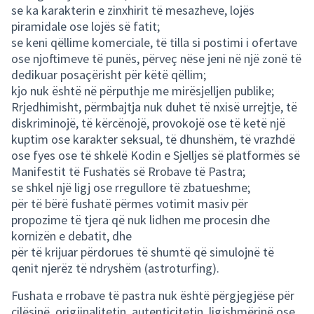
se ka karakterin e zinxhirit të mesazheve, lojës
piramidale ose lojës së fatit;
se keni qëllime komerciale, të tilla si postimi i ofertave
ose njoftimeve të punës, përveç nëse jeni në një zonë të
dedikuar posaçërisht për këtë qëllim;
kjo nuk është në përputhje me mirësjelljen publike;
Rrjedhimisht, përmbajtja nuk duhet të nxisë urrejtje, të
diskriminojë, të kërcënojë, provokojë ose të ketë një
kuptim ose karakter seksual, të dhunshëm, të vrazhdë
ose fyes ose të shkelë Kodin e Sjelljes së platformës së
Manifestit të Fushatës së Rrobave të Pastra;
se shkel një ligj ose rregullore të zbatueshme;
për të bërë fushatë përmes votimit masiv për
propozime të tjera që nuk lidhen me procesin dhe
kornizën e debatit, dhe
për të krijuar përdorues të shumtë që simulojnë të
qenit njerëz të ndryshëm (astroturfing).
Fushata e rrobave të pastra nuk është përgjegjëse për
cilësinë, origjinalitetin, autenticitetin, ligjshmërinë ose