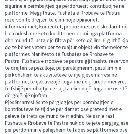
sigurinë e përmbajtjes që përdoruesit kontribuojnë në
platformë. Megjithatë, Fushata e Rrobave të Pastra
rezervon të drejtën të eliminojë opinionet,
informacionet, komentet, propozimet ose skedarët që
bien ndesh me këto kushte përdorimi nga platforma
dhe mund të instalojë filtra për këtë qëllim. E gjithë kjo
do të bëhet vetëm për të ruajtur objektivin themelor të
platformës Manifesto të Fushatës së Rrobave të
Pastra. Fushata e rrobave të pastra gjithashtu rezervon
të drejtën të pezullojë, pa paralajmërim, pezullimin e
përkohshëm të aktiviteteve të një pjesëmarrësi në
platformë, të çaktivizojë llogarinë në çfarëdo mënyre,
të fshijë përmbajtjen e saj, ta eliminojë llogarinë ose të
dërgojë një njoftim.
Pjesëmarrësi është përgjegjës për përmbajtjen e
kontributeve të tij dhe për dëmet ose pretendimet e
palëve të treta që mund të rrjedhin. Në asnjë rast
Fushata e Rrobave të Pastra nuk do të jetë përgjegjëse
për përdorimin e pahijshëm të faqes së platformës ose