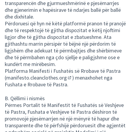
transparencën dhe gjurmueshmërinë e pjesëmarrjes
dhe gjenerimin e hapësirave të ndarjes ballë për ballë
dhe dixhitale.
Përdoruesi që hyn në këtë platformë pranon të pranojë
dhe të respektojë të gjitha dispozitat e këtij njoftimi
ligjor dhe të gjitha dispozitat e zbatueshme. Ata
gjithashtu marrin përsipër të bëjnë një përdorim të
ligjshëm dhe adekuat të përmbajtjes dhe shërbimeve
dhe të përmbahen nga çdo sjellje e paligjshme ose e
kundërt me mirëbesim.
Platforma Manifesti i Fushatës së Rrobave të Pastra
(
manifesto.cleanclothes.org
) menaxhohet nga
(Opens in new tab)
Fushata e Rrobave të Pastra.
B. Qëllimi i nismës
Përmes Portalit të Manifestit të Fushatës së Veshjeve
të Pastra, Fushata e Veshjeve të Pastra dëshiron të
promovojë pjesëmarrjen në një mënyrë të hapur dhe
transparente dhe të përfshijë përdoruesit dhe agjentët