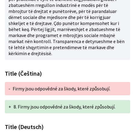
zbatueshëm rregullon industrinë e modës për të
mbrojtur të drejtat e punëtorëve, për të parandaluar
dëmet sociale dhe mjedisore dhe për të korrigjuar
shkeljet e të drejtave. Çdo punëtor kompensohet kur i
bëhet keq. Përtej ligjit, marrëveshjet e zbatueshme të
markave dhe programet e mbrojtjes sociale mbajnë
markat nën kontroll. Transparenca e detyrueshme e bën
të lehtë shqyrtimin e pretendimeve të markave dhe
kërkimin e drejtësisë.
Title (Čeština)
-
Firmy jsou odpovědné za škody, které způsobují.
+
8. Firmy jsou odpovědné za škody, které způsobují.
Title (Deutsch)