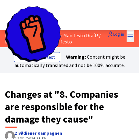
Mai
Log in
Discuss the Just Transition Manifesto Draft!
/
Main
Draft Just Transition Manifesto
Warning:
Content might be
Show original text
automatically translated and not be 100% accurate.
Changes at "8. Companies
are responsible for the
damage they cause"
Zivildiener Kampagnen
12/01/2026 11:58