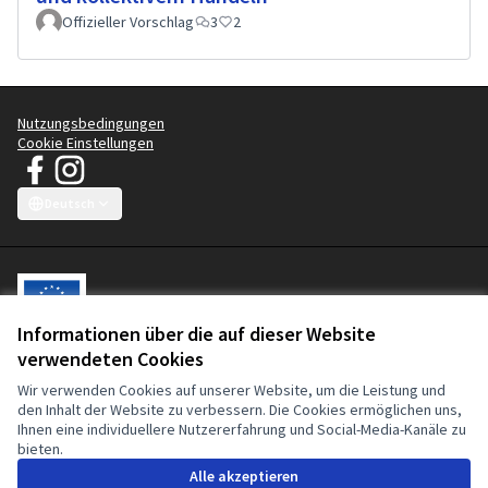
Offizieller Vorschlag
3
2
Nutzungsbedingungen
Cookie Einstellungen
JT Manifest - Kampagne für saubere Kleidung auf Facebook
JT Manifest - Kampagne für saubere Kleidung auf Instagram
(Externer Link)
(Externer Link)
Deutsch
Choose language
Sprache wählen
Choisir la langue
Scegli la lingua
Choose lang
Informationen über die auf dieser Website
verwendeten Cookies
Diese partizipative Plattform wird von der Europäischen Union
Wir verwenden Cookies auf unserer Website, um die Leistung und
mitfinanziert. Der Inhalt dieser Website liegt in der alleinigen
den Inhalt der Website zu verbessern. Die Cookies ermöglichen uns,
Verantwortung der Clean Clothes Campaign und darf in keiner Weise
Ihnen eine individuellere Nutzererfahrung und Social-Media-Kanäle zu
als Ausdruck der Ansichten der Europäischen Union oder der
bieten.
Europäischen Kommission angesehen werden.
Alle akzeptieren