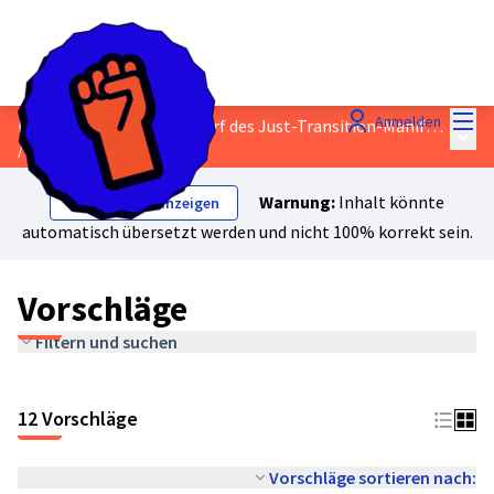
Hau
Anmelden
Diskutieren Sie den Entwurf des Just-Transition-Manifests!
Haup
/
Vorschläge
Warnung:
Inhalt könnte
Originaltext anzeigen
automatisch übersetzt werden und nicht 100% korrekt sein.
Vorschläge
Filtern und suchen
12 Vorschläge
Vorschläge sortieren nach: